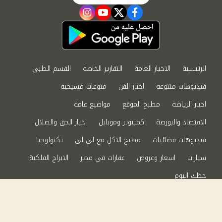
instagram
youtube
twitter
facebook
الرئيسية
الاخبار العامة
التقارير الخاصة
القسم الطبي
فيديوهات متنوعة
اخبار الفن
منوعات مسيحية
اخبار الرياضة
مطبخ الموقع
مواضيع عامة
الاقتصاد والبورصة
كمبيوتر وموبايل
اخبار الحق والضلال
فيديوهات فضائيات
مطبخ الاكل مع لى لى
تكنولوجيا
سيارات
اسعار وعروض
عقارات في مصر
الابراج الفلكية
حظك اليوم
من نحن
سياسة الخصوصية
اتصل بنا
©2024 الحق والضلال All Rights Reserved.