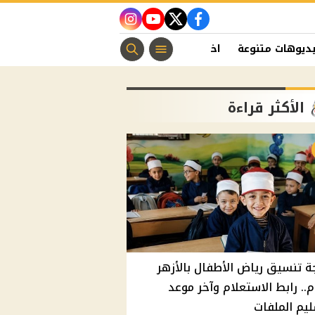
instagram
youtube
twitter
facebook
ديوهات متنوعة
اخبار الفن
منوعات مسيحية
اخبار الرياضة
الأكثر قراءة
ة تنسيق رياض الأطفال بالأزهر
م.. رابط الاستعلام وآخر موعد
يم الملفات