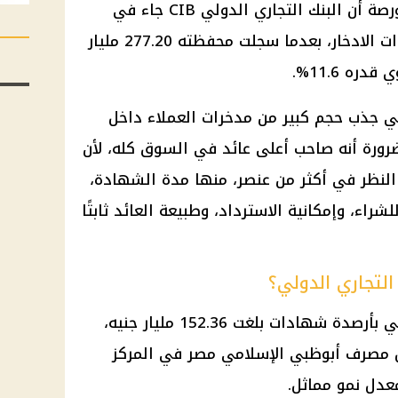
أظهرت بيانات البنوك المقيدة بالبورصة أن البنك التجاري الدولي CIB جاء في
المركز الأول من حيث أرصدة شهادات الادخار، بعدما سجلت محفظته 277.20 مليار
 الصدارة أن CIB نجح في جذب حجم كبير من مدخرات العملاء داخل
لضرورة أنه صاحب أعلى عائد في السوق كله، لأن
 النظر في أكثر من عنصر، منها مدة الشهادة،
شراء، وإمكانية الاسترداد، وطبيعة العائد ثابتًا
التجاري الدولي؟
جاء بنك QNB مصر في المركز الثاني بأرصدة شهادات بلغت 152.36 مليار جنيه،
ويًا 11.4%، بينما حل مصرف أبوظبي الإسلامي مصر في المركز