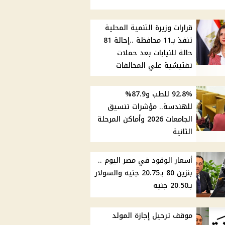
قرارات وزيرة التنمية المحلية
تنفذ بـ11 محافظة ..إحالة 81
حالة للنيابات بعد حملات
تفتيشية علي المخالفات
92.8% للطب و87.9%
للهندسة.. مؤشرات تنسيق
الجامعات 2026 وأماكن المرحلة
الثانية
أسعار الوقود في مصر اليوم ..
بنزين 80 بـ20.75 جنيه والسولار
بـ20.50 جنيه
موقف ترحيل إجازة المولد