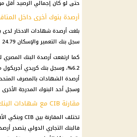
حتى لو كان إجمالي الرصيد أقل من 
أرصدة بنوك أخرى داخل المنا
بلغت أرصدة
شهادات الادخار
سجل
بنك التعمير والإسكان
24.79 مليار جنيه بزيادة 9%.
وسجل أحد
البنوك
المدرجة الأخرى نحو 13.62 مليار جنيه بنمو سن
مقارنة CIB مع شهادات البنك الأهلي وبنك مصر
تختلف المقارنة بين CIB وبنكي
الأ
فالبنك التجاري الدولي يتصدر أرص