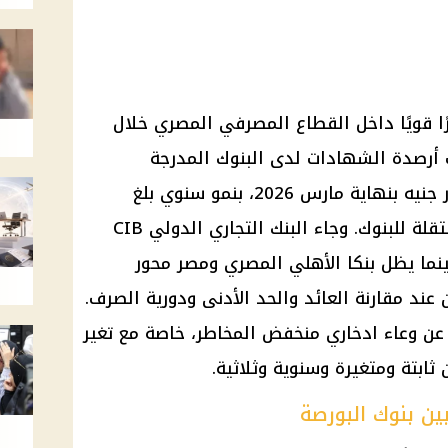
دات الادخار 2026 حضورًا قويًا داخل القطاع المصرفي المصري خلال
عت أرصدة الشهادات لدى البنوك المدرجة
بالبورصة المصرية إلى 756.18 مليار جنيه بنهاية مارس 2026، بنمو سنوي بلغ
11.3%، وفق القوائم المالية المستقلة للبنوك. وجاء البنك التجاري الدولي CIB
ينما يظل بنكا الأهلي المصري ومصر محور
ند مقارنة العائد والحد الأدنى ودورية الصرف.
 عن وعاء ادخاري منخفض المخاطر، خاصة مع تغير
ثابتة ومتغيرة وسنوية وثلاثية.