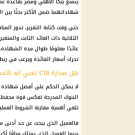
يتمتع بنكا
الأهلي
ومصر بقاعدة عمل
شهاداتهما ضمن الأكثر بحثًا بين ال
حتى وقت كتابة التقرير، تدور ال
الثلاثية ذات العائد الثابت والمتغير
عائدًا معلومًا طوال مدة الشهادة،
تحرك
أسعار الفائدة
ويرغب في ربط ا
هل صدارة CIB تعني أنه الأفضل لكل العملاء؟
لا يمكن الحكم على أفضل
شهادة ا
البنوك
المدرجة تعكس قوة محفظته 
تلغي أهمية مقارنة الشروط العملية
بينما العميل الذي يمتلك مبلغًا أك