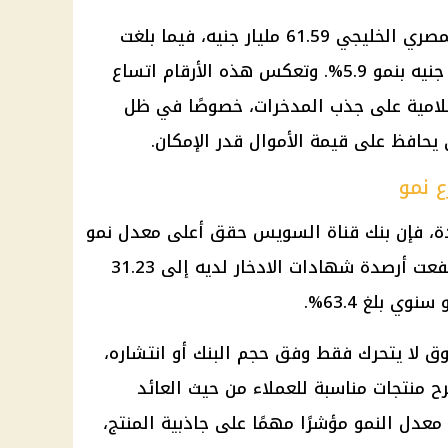
وفي المراكز التالية، سجل البنك المصري الخليجي 61.59 مليار جنيه، فيما بلغت
أرصدة بنك البركة مصر 48.58 مليار جنيه بنمو 5.9%. وتعكس هذه الأرقام اتساع
سلامية على جذب المدخرات، خصوصًا في ظل
 يحافظ على قيمة الأموال قدر الإمكان.
 نمو
جم الأرصدة، فإن بنك قناة السويس حقق أعلى معدل نمو
بين البنوك محل المقارنة، بعدما ارتفعت أرصدة شهادات الادخار لديه إلى 31.23
 لا يتحرك فقط وفق حجم البنك أو انتشاره،
رح منتجات مناسبة للعملاء من حيث العائد
معدل النمو مؤشرًا مهمًا على جاذبية المنتج،