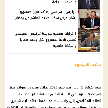
والخدمات العامة
الرئيس السيسي يعتمد قراراً جمهورياً
بشأن قرض سكك حديد العاشر من رمضان
3 قرارات رسمية جديدة للرئيس السيسي
تشمل قرضًا لمشروع نقل ودعم ضحايا
وإسقاط جنسية
خلاصة الموضوع
تضم
شهادات ادخار
بنك مصر
2026 بدائل متعددة بعوائد تصل
إلى 22% سنويا في السنة الأولى لشهادة ابن مصر ذات
العائد المتناقص، إلى جانب
شهادة القمة
بعائد ثابت شهري،
وشهادة يوماتي بعائد متغير يصرف يوميا، والشهادات الثلاثية