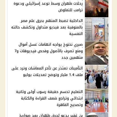
رحلات طهران وسط توعد إسرائيلي ودعوة
ترامب للتفاوض
الداخلية تضبط المتهم بحرق علم مصر
بالمنوفية بعد فيديو متداول وتكشف حالته
النفسية
صبري نخنوخ يواجه اتهامات غسل أموال
ومنع تصرف بالأصول وفحص فيديوهات و7
متهمين جدد
التأمينات تعتذر عن تأخر المعاشات وترد على
ملف 1.4 مليار وتوضح تعديلات يوليو
التعليم تحسم حقيقة رسوب أولى وثانية
ابتدائي وتراجع ضعف القراءة والكتابة
وتصحيح القاهرة
بن غفير يدعو لحرق طهران بعد صواريخ