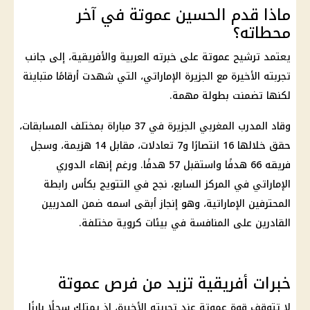
ماذا قدم الحسين عموتة في آخر
محطاته؟
يعتمد ترشيح عموتة على خبرته العربية والأفريقية، إلى جانب
تجربته الأخيرة مع الجزيرة الإماراتي، التي شهدت أرقامًا متباينة
لكنها تضمنت بطولة مهمة.
وقاد المدرب المغربي الجزيرة في 37 مباراة بمختلف المسابقات،
حقق خلالها 16 انتصارًا و7 تعادلات، مقابل 14 هزيمة، وسجل
فريقه 66 هدفًا واستقبل 57 هدفًا. ورغم إنهاء الدوري
الإماراتي في المركز السابع، نجح في التتويج بكأس رابطة
المحترفين الإماراتية، وهو إنجاز أبقى اسمه ضمن المدربين
القادرين على المنافسة في بيئات كروية مختلفة.
خبرات أفريقية تزيد من فرص عموتة
لا تتوقف قوة عموتة عند تجربته الأخيرة، إذ يمتلك سجلًا بارزًا