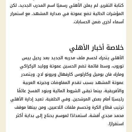
كتابة التقرير، لم يعلن
الأهلي
رسميًا اسم المدرب الجديد، لكن
المؤشرات الحالية تضع عموتة في صدارة المشهد، مع استمرار
أسماء أخرى ضمن الحسابات.
خلاصة أخبار الأهلي
الأهلي
يتحرك لحسم ملف مدربه الجديد بعد رحيل
ييس
توروب
، وسط قائمة تضم الحسين عموتة ووليد الركراكي
ومارك فان بوميل وكارلوس كارفهال وبرونو لاج. ويتصدر
عموتة المشهد بسبب تقدم المفاوضات وخبرته العربية
والأفريقية، بينما تبقى الشروط المالية وبنود الفسخ عائقًا
رئيسيًا أمام بعض المرشحين. وفي الخلفية، تعيد إدارة
الأهلي
ترتيب قطاع الكرة وتحسم ملفات اللاعبين، ومن بينها موقف
محمد مجدي أفشة، استعدادًا لموسم يحتاج إلى بداية أكثر
استقرارًا.