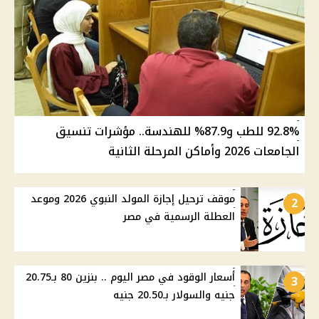
92.8% للطب و87.9% للهندسة.. مؤشرات تنسيق
الجامعات 2026 وأماكن المرحلة الثانية
موقف ترحيل إجازة المولد النبوي 2026 وموعد
2
العطلة الرسمية في مصر
أسعار الوقود في مصر اليوم .. بنزين 80 بـ20.75
3
جنيه والسولار بـ20.50 جنيه