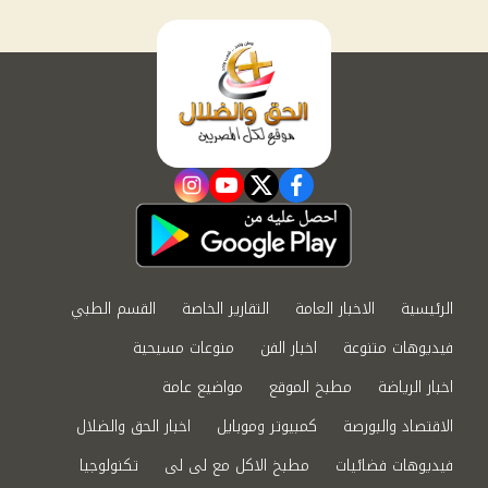
instagram
youtube
twitter
facebook
الرئيسية
الاخبار العامة
التقارير الخاصة
القسم الطبي
فيديوهات متنوعة
اخبار الفن
منوعات مسيحية
اخبار الرياضة
مطبخ الموقع
مواضيع عامة
الاقتصاد والبورصة
كمبيوتر وموبايل
اخبار الحق والضلال
فيديوهات فضائيات
مطبخ الاكل مع لى لى
تكنولوجيا