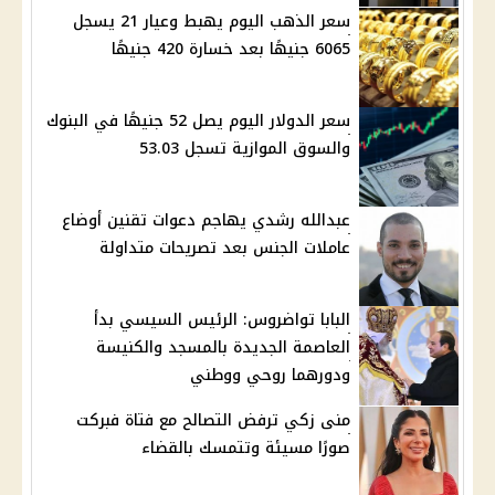
سعر الذهب اليوم يهبط وعيار 21 يسجل
6065 جنيهًا بعد خسارة 420 جنيهًا
سعر الدولار اليوم يصل 52 جنيهًا في البنوك
والسوق الموازية تسجل 53.03
عبدالله رشدي يهاجم دعوات تقنين أوضاع
عاملات الجنس بعد تصريحات متداولة
البابا تواضروس: الرئيس السيسي بدأ
العاصمة الجديدة بالمسجد والكنيسة
ودورهما روحي ووطني
منى زكي ترفض التصالح مع فتاة فبركت
صورًا مسيئة وتتمسك بالقضاء