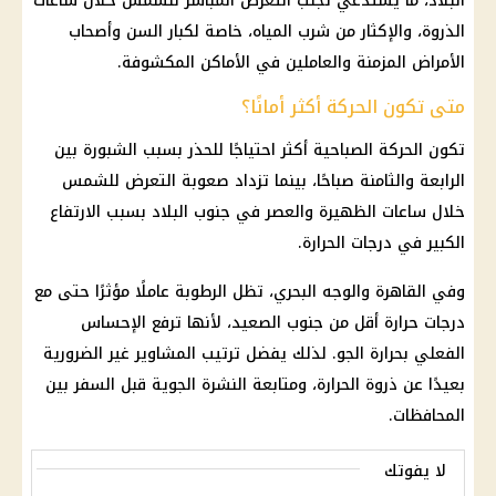
البلاد، ما يستدعي تجنب التعرض المباشر للشمس خلال ساعات
الذروة، والإكثار من شرب المياه، خاصة لكبار السن وأصحاب
الأمراض المزمنة والعاملين في الأماكن المكشوفة.
متى تكون الحركة أكثر أمانًا؟
تكون الحركة الصباحية أكثر احتياجًا للحذر بسبب الشبورة بين
الرابعة والثامنة صباحًا، بينما تزداد صعوبة التعرض للشمس
خلال ساعات الظهيرة والعصر في جنوب البلاد بسبب الارتفاع
الكبير في
درجات الحرارة
.
وفي
القاهرة
والوجه البحري، تظل
الرطوبة
عاملًا مؤثرًا حتى مع
درجات حرارة
أقل من
جنوب الصعيد
، لأنها ترفع الإحساس
الفعلي بحرارة الجو. لذلك يفضل ترتيب المشاوير غير الضرورية
بعيدًا عن ذروة الحرارة، ومتابعة النشرة الجوية قبل السفر بين
المحافظات.
لا يفوتك