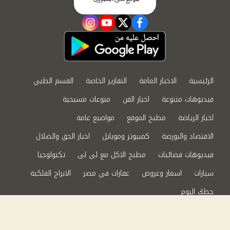
instagram
youtube
twitter
facebook
الرئيسية
الاخبار العامة
التقارير الخاصة
القسم الطبي
فيديوهات متنوعة
اخبار الفن
منوعات مسيحية
اخبار الرياضة
مطبخ الموقع
مواضيع عامة
الاقتصاد والبورصة
كمبيوتر وموبايل
اخبار الحق والضلال
فيديوهات فضائيات
مطبخ الاكل مع لى لى
تكنولوجيا
سيارات
اسعار وعروض
عقارات في مصر
الابراج الفلكية
حظك اليوم
من نحن
سياسة الخصوصية
اتصل بنا