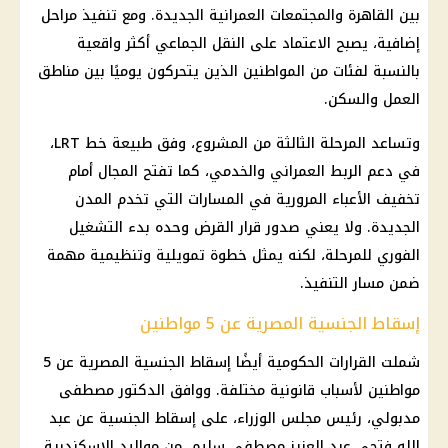
بين
القاهرة
والمجتمعات العمرانية الجديدة. ومع تنفيذ مراحل
إضافية، يصبح الاعتماد على النقل الجماعي أكثر واقعية
بالنسبة لفئات من المواطنين الذين يتحركون يوميًا بين مناطق
العمل والسكن.
وتساعد المرحلة الثالثة من المشروع، وفق طبيعة خط LRT،
في دعم الربط العمراني والخدمي، كما تفتح المجال أمام
تخفيف الأعباء المرورية في المسارات التي تخدم المدن
الجديدة. ولا يعني صدور قرار القرض وحده بدء التشغيل
الفوري للمرحلة، لكنه يمثل خطوة تمويلية وتنظيمية مهمة
ضمن مسار التنفيذ.
إسقاط الجنسية المصرية عن 5 مواطنين
شملت
القرارات الحكومية
أيضًا
إسقاط الجنسية المصرية
عن 5
مواطنين لأسباب قانونية مختلفة. ووافق
الدكتور مصطفى
مدبولي
،
رئيس مجلس الوزراء
، على إسقاط الجنسية عن عبد
الله فتحي عبد العزيز مصطفى سليم، من مواليد الإسكندرية