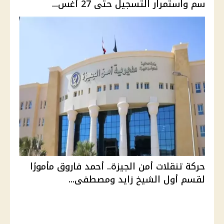
سم واستمرار التسجيل حتى 27 أغس...
حركة تنقلات أمن الجيزة.. أحمد فاروق مأمورًا
لقسم أول الشيخ زايد ومصطفى...