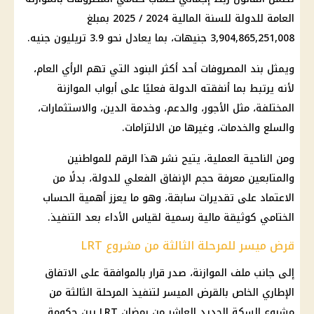
العامة للدولة للسنة المالية 2024 / 2025 بمبلغ
3,904,865,251,008 جنيهات، بما يعادل نحو 3.9 تريليون جنيه.
ويمثل بند المصروفات أحد أكثر البنود التي تهم الرأي العام،
لأنه يرتبط بما أنفقته الدولة فعليًا على أبواب الموازنة
المختلفة، مثل
الأجور
، والدعم، وخدمة الدين، والاستثمارات،
والسلع والخدمات، وغيرها من الالتزامات.
ومن الناحية العملية، يتيح نشر هذا الرقم للمواطنين
والمتابعين معرفة حجم الإنفاق الفعلي للدولة، بدلًا من
الاعتماد على تقديرات سابقة، وهو ما يعزز أهمية الحساب
الختامي كوثيقة مالية رسمية لقياس الأداء بعد التنفيذ.
قرض ميسر للمرحلة الثالثة من مشروع LRT
إلى جانب ملف الموازنة، صدر قرار بالموافقة على الاتفاق
الإطاري الخاص بالقرض الميسر لتنفيذ المرحلة الثالثة من
مشروع
السكة الحديد
العاشر من رمضان
LRT بين حكومة