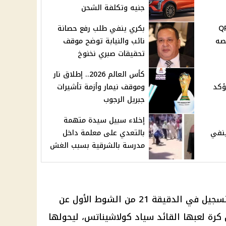
جنيه وتكلفة الشحن
ابة الأطباء ورمز QR
بكري ينفي طلب رفع حصانة
صه
نائب والنيابة توضح موقف
تحقيقات صبري نخنوخ
كأس العالم 2026.. إطلاق نار
ؤكد
وموقف نيمار وأزمة تأشيرات
جبريل الرجوب
إخلاء سبيل سيدة متهمة
ينفي
بالتعدي على معلمة داخل
مدرسة بالشرقية بسبب الغش
افتتح منتخب البوسنة والهرسك التسجيل في الدقيقة 21 من الشوط الأول عن
رة لعبها القائد سياد كولاشيناتس، ليحولها