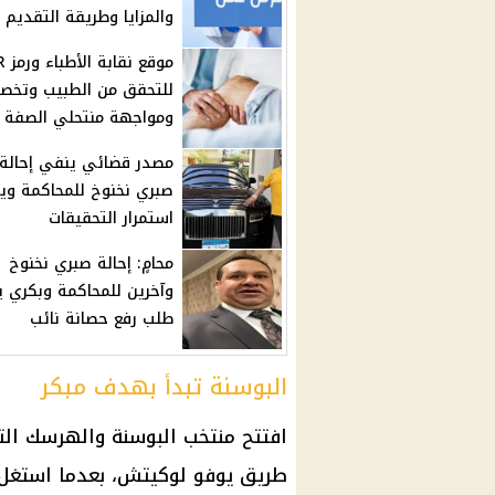
والمزايا وطريقة التقديم
موقع نق
للتحقق من الطبيب وتخص
ومواجهة منتحلي الصفة
مصدر قضائي ينفي إحالة
صبري نخنوخ للمحاكمة وي
استمرار التحقيقات
محامٍ: إحالة صبري نخنوخ
وآخرين للمحاكمة وبكري 
طلب رفع حصانة نائب
البوسنة تبدأ بهدف مبكر
طريق يوفو لوكيتش، بعدما استغل ك