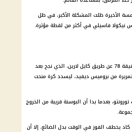
 خط المرمى، بمساعدة القائم.
لمسة الأخيرة ظلت المشكلة الأكبر، في ظل
س نيكولا فاسيلي في أكثر من لقطة مؤثرة.
جاء هدف التعادل الكندي في الدقيقة 78 عن طريق كايل لارين، الذي نجح بعد
تمريرة من بروميس ديفيد، ليسدد كرة منحت
رونتو، بعدما بدا أن البوسنة قريبة من الخروج
جموعة.
كاد يخطف الفوز في الوقت بدل الضائع، إلا أن