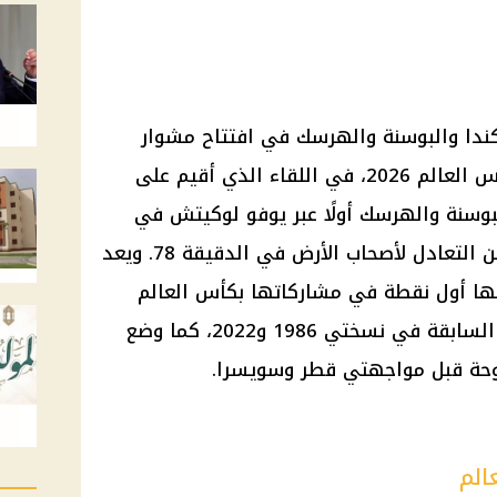
 الإيجابي 1-1 مباراة كندا والبوسنة والهرسك في افتتاح مشوار
المنتخبين بالمجموعة الثانية من كأس العالم 2026، في اللقاء الذي أقيم على
بوسنة والهرسك أولًا عبر يوفو لوكيتش في
الدقيقة 21، قبل أن يدرك كايل لارين التعادل لأصحاب الأرض في الدقيقة 78. ويعد
منحها أول نقطة في مشاركاتها بكأس العالم
للرجال، بعد خسارة جميع مبارياتها السابقة في نسختي 1986 و2022، كما وضع
توحة قبل مواجهتي قطر وسويسرا.
الم