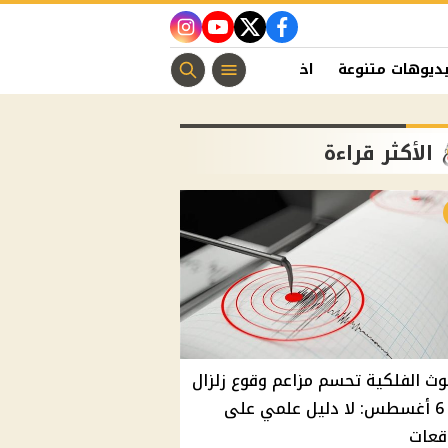
instagram
youtube
twitter
facebook
ديوهات متنوعة
اخبار الفن
منوعات مسيحية
اخبار الرياضة
الأكثر قراءة
وث الفلكية تحسم مزاعم وقوع زلزال
غدًا 6 أغسطس: لا دليل علمي على
قعات