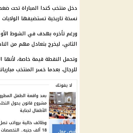
دخل منتخب كندا المباراة تحت ضغط
نسخة تاريخية تستضيفها الولايات 
ورغم تأخره بهدف في الشوط الأول
الثاني، ليخرج بتعادل مهم من الناح
وتحمل النقطة قيمة خاصة، لأنها ال
للرجال، بعدما خسر المنتخب مبارياته ال
لا يفوتك
بعد واقعة الطفل المطرود
مشروع قانون يحول التخل
الأطفال لجناية
وظائف خالية برواتب تصل
18 ألف جنيه.. التخصصات