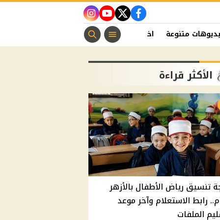
instagram
youtube
twitter
facebook
ديوهات متنوعة
اخبار الفن
منوعات مسيحية
اخبار الرياضة
الأكثر قراءة
ة تنسيق رياض الأطفال بالأزهر
م.. رابط الاستعلام وآخر موعد
يم الملفات