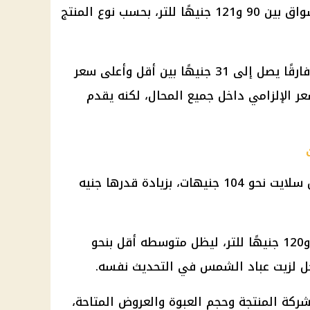
وتراوحت الأسعار الفعلية داخل الأسواق بين 90 و121 جنيهًا للتر، بحسب نوع المنتج
ويعني ذلك أن المستهلك قد يجد فارقًا يصل إلى 31 جنيهًا بين أقل وأعلى سعر
عر الإلزامي داخل جميع المحال، لكنه يقدم
سجل متوسط لتر زيت عباد الشمس سلايت نحو 104 جنيهات، بزيادة قدرها جنيه
وتحركت أسعار هذا الصنف بين 90 و120 جنيهًا للتر، ليظل متوسطه أقل بنحو
ل لزيت عباد الشمس في التحديث نفسه.
شركة المنتجة وحجم العبوة والعروض المتاحة،