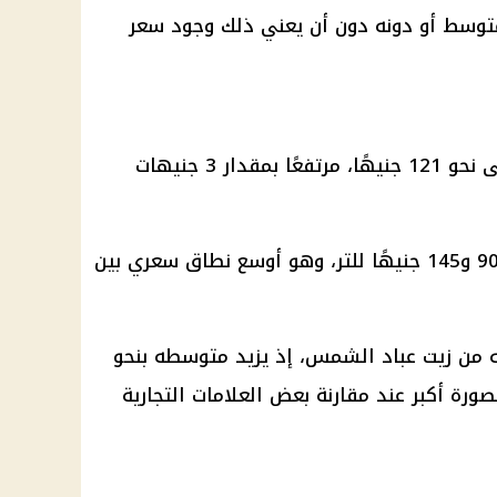
توسط أو دونه دون أن يعني ذلك وجود سعر
وصل متوسط سعر لتر زيت الذرة إلى نحو 121 جنيهًا، مرتفعًا بمقدار 3 جنيهات
وتراوحت الأسعار في الأسواق بين 90 و145 جنيهًا للتر، وهو أوسع نطاق سعري بين
من زيت عباد الشمس، إذ يزيد متوسطه بنحو
ق بصورة أكبر عند مقارنة بعض العلامات التجارية