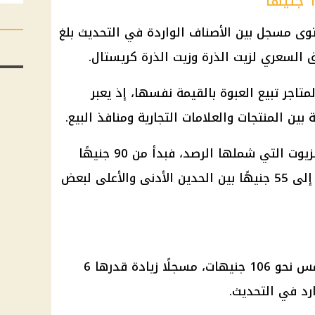
وى مسجل بين الأصناف الواردة في التحديث بلغ
تاجر تبيع العبوة بالقيمة نفسها، إذ يعبر
بين المنتجات والعلامات التجارية ومنافذ البيع.
أما أقل سعر ظاهر ضمن نطاقات الزيوت التي شملها الرصد، فبدأ من 90 جنيهًا
للتر، وهو ما يكشف عن فارق يصل إلى 55 جنيهًا بين الحدين الأدنى والأعلى لبعض
بلغ متوسط سعر لتر زيت عباد الشمس نحو 106 جنيهات، مسجلًا زيادة قدرها 6
رد في التحديث.