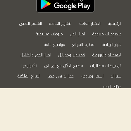
الرئيسية
الاخبار العامة
التقارير الخاصة
القسم الطبي
فيديوهات متنوعة
اخبار الفن
منوعات مسيحية
اخبار الرياضة
مطبخ الموقع
مواضيع عامة
الاقتصاد والبورصة
كمبيوتر وموبايل
اخبار الحق والضلال
فيديوهات فضائيات
مطبخ الاكل مع لى لى
تكنولوجيا
سيارات
اسعار وعروض
عقارات في مصر
الابراج الفلكية
حظك اليوم
من نحن
سياسة الخصوصية
اتصل بنا
©2024 الحق والضلال All Rights Reserved.
Powered by