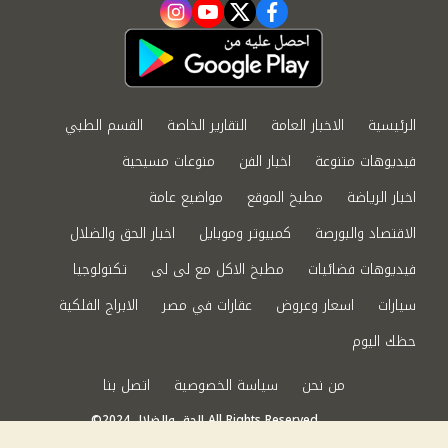
instagram
youtube
twitter
facebook
الرئيسية
الاخبار العامة
التقارير الخاصة
القسم الطبي
فيديوهات متنوعة
اخبار الفن
منوعات مسيحية
اخبار الرياضة
مطبخ الموقع
مواضيع عامة
الاقتصاد والبورصة
كمبيوتر وموبايل
اخبار الحق والضلال
فيديوهات فضائيات
مطبخ الاكل مع لى لى
تكنولوجيا
سيارات
اسعار وعروض
عقارات في مصر
الابراج الفلكية
حظك اليوم
من نحن
سياسة الخصوصية
اتصل بنا
©2024 الحق والضلال All Rights Reserved.