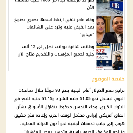
بعوائد مرتفعة تبدأ من 1000 جنيه للعملاء
الآن
وفاء عامر تنفي ارتباط اسمها بصبري نخنوخ
بعد القبض عليه وترد على الشائعات
"فيديو"
وظائف شاغرة برواتب تصل إلى 12 ألف
جنيه لجميع المؤهلات والتقديم متاح الآن
خلاصة الموضوع
تراجع
سعر الدولار أمام الجنيه
بنحو 93 قرشًا خلال تعاملات
اليوم، ليسجل نحو 51.05 جنيه للشراء و51.15 جنيه للبيع في
البنوك
الكبرى. وجاء التحسن مدفوعًا بتفاؤل الأسواق بشأن
اتفاق أمريكي إيراني محتمل لوقف الحرب وإعادة فتح
مضيق
هرمز
، إلى جانب تدفقات أجنبية نحو أذون الخزانة المحلية،
وتراجع المخاوف الجيوسياسية، وتحسن بعض المؤشرات