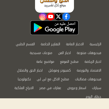
instagram
youtube
twitter
facebook
الرئيسية
الاخبار العامة
التقارير الخاصة
القسم الطبي
فيديوهات متنوعة
اخبار الفن
منوعات مسيحية
اخبار الرياضة
مطبخ الموقع
مواضيع عامة
الاقتصاد والبورصة
كمبيوتر وموبايل
اخبار الحق والضلال
فيديوهات فضائيات
مطبخ الاكل مع لى لى
تكنولوجيا
سيارات
اسعار وعروض
عقارات في مصر
الابراج الفلكية
حظك اليوم
من نحن
سياسة الخصوصية
اتصل بنا