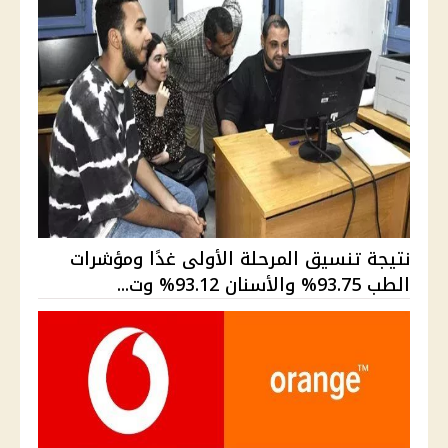
نتيجة تنسيق المرحلة الأولى غدًا ومؤشرات
الطب 93.75% والأسنان 93.12% وت...