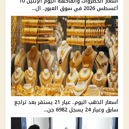
أسعار الخضروات والفاكهة اليوم الإثنين 10
أغسطس 2026 في سوق العبور.. ال...
أسعار الذهب اليوم.. عيار 21 يستقر بعد تراجع
سابق وعيار 24 يسجل 6982 جن...