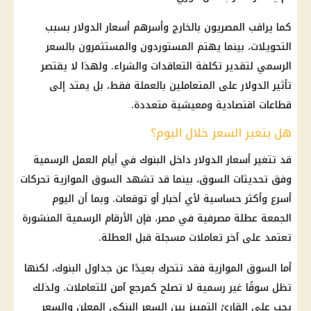
كما يراقب المصريون بالخارج وأسرهم
أسعار
الدولار
بسبب
التحويلات، بينما يهتم المستوردون والمستثمرون بالسعر
الرسمي لتقدير تكلفة التعاقدات والشراء. ولهذا لا يقتصر
تأثير
الدولار
على المتعاملين بالعملة فقط، بل يمتد إلى
قطاعات اقتصادية ومعيشية متعددة.
هل يتغير السعر خلال اليوم؟
قد تتغير
أسعار
الدولار
داخل
البنوك
في أيام العمل الرسمية
وفق تحديثات السوق، بينما قد تشهد السوق الموازية تحركات
أسرع وأكثر حساسية لأي أخبار أو توقعات. وبما أن اليوم
الجمعة عطلة مصرفية في مصر، فإن الأرقام الرسمية المنشورة
تعتمد على آخر تعاملات مسجلة قبل العطلة.
أما السوق الموازية فقد تتحرك بعيدًا عن جداول
البنوك
، لكنها
تظل سوقًا غير رسمية لا تصلح كمرجع آمن للتعاملات. ولذلك
يجب على القارئ التمييز بين السعر البنكي المعلن والسعر