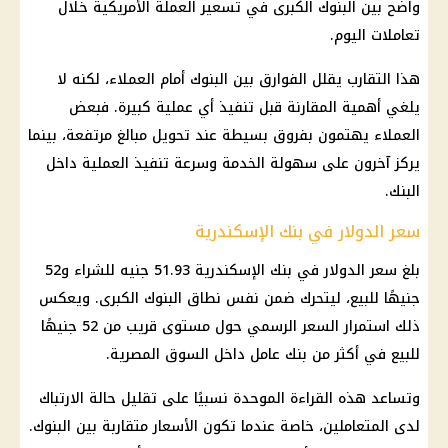
واضح بين البنوك الكبرى في تسعير العملة الأمريكية خلال
تعاملات اليوم.
هذا التقارب يقلل الفوارق بين
البنوك
أمام العملاء، لكنه لا
يلغي أهمية المقارنة قبل تنفيذ أي عملية كبيرة. فبعض
العملاء يهتمون بفروق بسيطة عند تحويل مبالغ مرتفعة، بينما
يركز آخرون على سهولة الخدمة وسرعة تنفيذ العملية داخل
البنك.
سعر الدولار في بنك الإسكندرية
بلغ
سعر الدولار
في بنك الإسكندرية 51.93 جنيه للشراء و52
جنيهًا للبيع، ليتحرك ضمن نفس نطاق
البنوك
الكبرى. ويعكس
ذلك استمرار السعر الرسمي حول مستوى قريب من 52 جنيهًا
للبيع في أكثر من بنك عامل داخل
السوق المصرية
.
وتساعد هذه القراءة الموحدة نسبيًا على تقليل حالة الارتباك
لدى المتعاملين، خاصة عندما تكون
الأسعار
متقاربة بين
البنوك
.