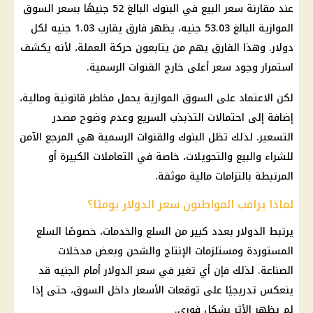
عند مقارنة سعر البيع في
البنوك
البالغ 52 جنيهًا بسعر السوق
الموازية البالغ 53.03 جنيه، يظهر فارق يقارب 1.03 جنيه لكل
دولار
. وهذا الفارق يهم من يتابعون حركة العملة، لأنه يكشف
استمرار وجود سعر أعلى خارج
القنوات الرسمية
.
لكن الاعتماد على السوق الموازية يحمل مخاطر قانونية ومالية،
إضافة إلى احتمالات التذبذب السريع وعدم وضوح مصدر
التسعير. لذلك تظل
البنوك
والقنوات الرسمية هي المرجع الآمن
للشراء والبيع والتحويلات، خاصة في التعاملات الكبيرة أو
المرتبطة بالتزامات مالية موثقة.
لماذا يراقب المواطنون سعر الدولار يوميًا؟
يرتبط
الدولار
بعدد كبير من
السلع
والخدمات، خصوصًا
السلع
المستوردة ومستلزمات الإنتاج والشحن وبعض مدخلات
الصناعة. لذلك فإن أي تغير في سعر
الدولار أمام الجنيه
قد
ينعكس تدريجيًا على توقعات
الأسعار
داخل السوق، حتى إذا
لم يظهر الأثر بشكل فوري.