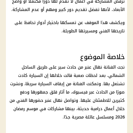
ترفض المشاركة في أعمال لا تقدم لها دورًا مكتملًا أو واضح
الأبعاد، لأنها تفضل تقديم دور كبير ومهم أو عدم المشاركة.
ويكشف هذا الموقف عن تمسكها باختيار أدوار تحافظ على
تاريخها الفني ومسيرتها الطويلة.
خلاصة الموضوع
نجت الفنانة نهال عنبر من
حادث سير
على طريق الساحل
الشمالي، بعد لحظات صعبة قالت خلالها إن السيارة كادت
تشتعل بها. وتمكنت الفنانة من إيقاف السيارة سريعًا، ونشرت
صورًا من الحادث عبر فيسبوك، ما أثار قلق جمهورها ودفع
كثيرين للاطمئنان عليها. وتواصل نهال عنبر حضورها الفني من
خلال أعمال درامية حديثة، بينها مشاركات في موسم رمضان
2026 ومسلسل عائلة مصرية جدًا.