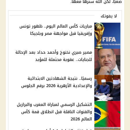
صعبًا، لكن الله سترها معها.
لا يفوتك
مباريات كأس العالم اليوم.. ظهور تونس
وإفريقيا قبل مواجهة مصر وبلجيكا
مصير صبري نخنوخ وأحمد حداد بعد الإحالة
للجنايات.. عقوبة محتملة للمؤبد
رسميًا.. نتيجة الشهادتين الابتدائية
والإعدادية الأزهرية 2026 برقم الجلوس
التشكيل الرسمي لمباراة المغرب والبرازيل
والقنوات الناقلة قبل انطلاق قمة كأس
العالم 2026