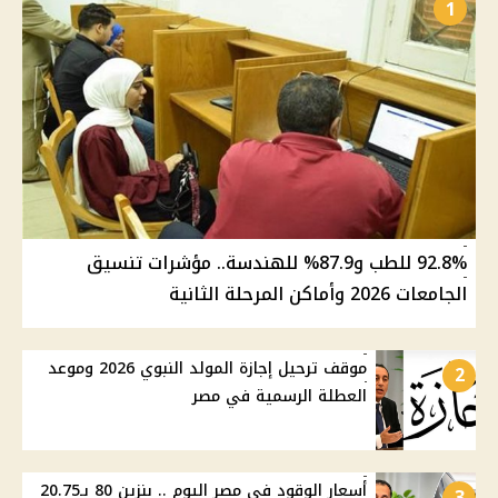
1
92.8% للطب و87.9% للهندسة.. مؤشرات تنسيق
الجامعات 2026 وأماكن المرحلة الثانية
موقف ترحيل إجازة المولد النبوي 2026 وموعد
2
العطلة الرسمية في مصر
أسعار الوقود في مصر اليوم .. بنزين 80 بـ20.75
3