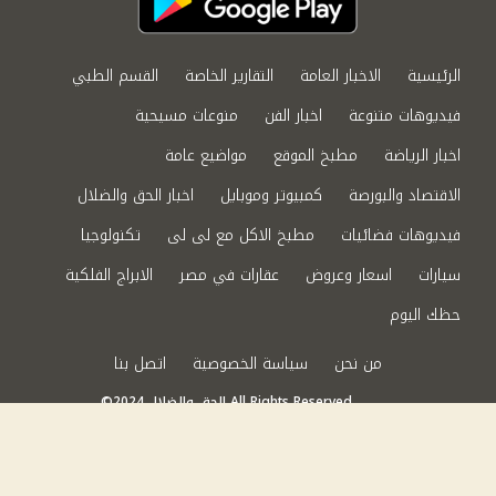
الرئيسية
الاخبار العامة
التقارير الخاصة
القسم الطبي
فيديوهات متنوعة
اخبار الفن
منوعات مسيحية
اخبار الرياضة
مطبخ الموقع
مواضيع عامة
الاقتصاد والبورصة
كمبيوتر وموبايل
اخبار الحق والضلال
فيديوهات فضائيات
مطبخ الاكل مع لى لى
تكنولوجيا
سيارات
اسعار وعروض
عقارات في مصر
الابراج الفلكية
حظك اليوم
من نحن
سياسة الخصوصية
اتصل بنا
©2024 الحق والضلال All Rights Reserved.
Powered by