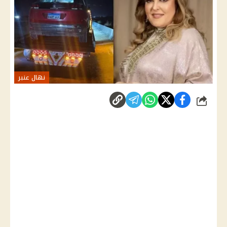
نهال عنبر
شارك