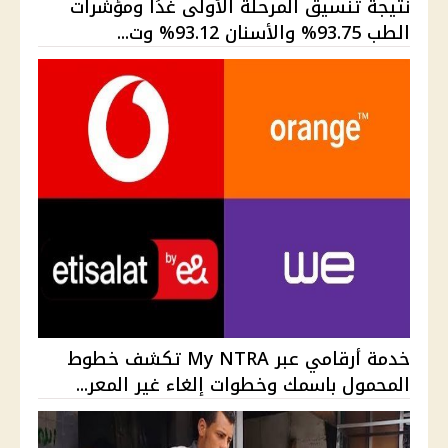
نتيجة تنسيق المرحلة الأولى غدًا ومؤشرات
الطب 93.75% والأسنان 93.12% وت...
خدمة أرقامي عبر My NTRA تكشف خطوط
المحمول باسمك وخطوات إلغاء غير المعر...