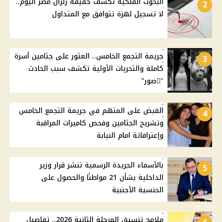
البحوث الفلكية تكشف حقيقة زلزال مصر اليوم..
2
لا تسجيل لهزة تتوافق مع المتداول
جريمة التجمع الخامس.. العثور على جثامين أسرة
3
كاملة والتحريات الأولية تكشف سبب الحادث
"ًصور"
القبض على المتهم في جريمة التجمع الخامس
4
وتشريح الجثامين وفحص كاميرات المراقبة
وإعترافاتة امام النيابة
بالأسماء الجريدة الرسمية تنشر قرار وزير
5
الداخلية بشأن 21 مواطنًا والحصول على
الجنسية الأجنبية
ملامح تنسيق المرحلة الثانية 2026.. تفاصيل