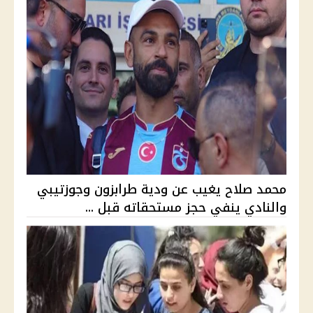
محمد صلاح يغيب عن ودية طرابزون وجوزتيبي
والنادي ينفي حجز مستحقاته قبل ...