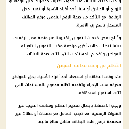
ويجب تحديث البيانات عند حدوث تغيرات جوهرية، مثل الوفاة أو
الزواج أو الطلاق أو سفر أحد أفراد الأسرة أو تغيير محل
الإقامة، مع التأكد من
صحة
الرقم القومي
ورقم الهاتف
المسجل باسم رب الأسرة.
وتُتاح بعض
خدمات التموين
إلكترونيًا عبر
منصة مصر الرقمية
،
بينما تتطلب حالات أخرى مراجعة
مكتب التموين
التابع له
المواطن وتقديم المستندات التي تثبت
صحة
البيانات.
التظلم من وقف بطاقة التموين
عند وقف البطاقة أو استبعاد أحد أفراد الأسرة، يحق للمواطن
معرفة سبب الإجراء وتقديم تظلم مدعوم بالمستندات التي
تثبت استمرار استحقاقه.
ويجب الاحتفاظ بإيصال تقديم التظلم ومتابعة النتيجة عبر
القنوات الرسمية، مع تجنب التعامل مع صفحات أو جهات غير
معتمدة تزعم إعادة البطاقة مقابل مبالغ
مالية
.