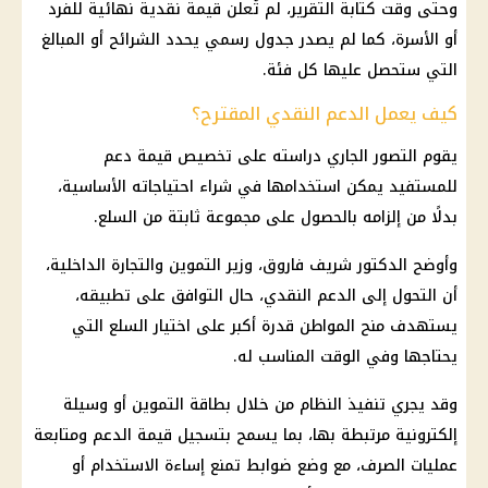
وحتى وقت كتابة التقرير، لم تُعلن قيمة نقدية نهائية للفرد
أو الأسرة، كما لم يصدر جدول رسمي يحدد الشرائح أو المبالغ
التي ستحصل عليها كل فئة.
كيف يعمل الدعم النقدي المقترح؟
يقوم التصور الجاري دراسته على تخصيص قيمة دعم
للمستفيد يمكن استخدامها في شراء احتياجاته الأساسية،
بدلًا من إلزامه بالحصول على مجموعة ثابتة من السلع.
وأوضح الدكتور
شريف فاروق
، وزير
التموين والتجارة الداخلية
،
أن التحول إلى
الدعم النقدي
، حال التوافق على تطبيقه،
يستهدف منح المواطن قدرة أكبر على اختيار
السلع
التي
يحتاجها وفي الوقت المناسب له.
وقد يجري تنفيذ النظام من خلال
بطاقة التموين
أو وسيلة
إلكترونية مرتبطة بها، بما يسمح بتسجيل قيمة الدعم ومتابعة
عمليات الصرف، مع وضع ضوابط تمنع إساءة الاستخدام أو