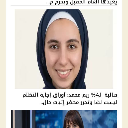
يعيدها العام المقبل ويحرم م...
طالبة الـ4% ريم محمد: أوراق إجابة التظلم
ليست لها وتحرر محضر إثبات حال...