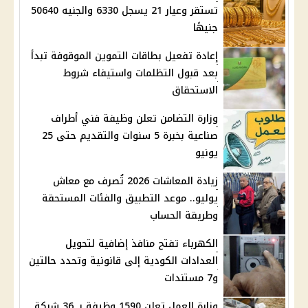
تستقر وعيار 21 يسجل 6330 والجنيه 50640
جنيهًا
إعادة تفعيل بطاقات التموين الموقوفة تبدأ
بعد قبول التظلمات واستيفاء شروط
الاستحقاق
وزارة التضامن تعلن وظيفة فني أطراف
صناعية بخبرة 5 سنوات والتقديم حتى 25
يونيو
زيادة المعاشات 2026 تُصرف مع معاش
يوليو.. موعد التطبيق والفئات المستحقة
وطريقة الحساب
الكهرباء تفتح منافذ إضافية لتحويل
العدادات الكودية إلى قانونية وتحدد حالتين
و7 مستندات
وزارة العمل تعلن 1590 وظيفة بـ 36 شركة