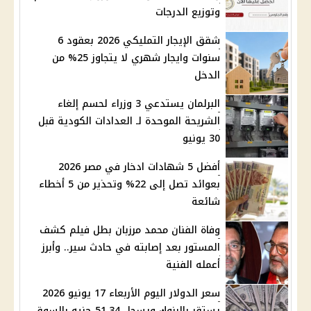
وتوزيع الدرجات
شقق الإيجار التمليكي 2026 بعقود 6
سنوات وايجار شهري لا يتجاوز 25% من
الدخل
البرلمان يستدعي 3 وزراء لحسم إلغاء
الشريحة الموحدة لـ العدادات الكودية قبل
30 يونيو
أفضل 5 شهادات ادخار في مصر 2026
بعوائد تصل إلى 22% وتحذير من 5 أخطاء
شائعة
وفاة الفنان محمد مرزبان بطل فيلم كشف
المستور بعد إصابته في حادث سير.. وأبرز
أعمله الفنية
سعر الدولار اليوم الأربعاء 17 يونيو 2026
يستقر بالبنوك ويسجل 51.34 جنيه بالسوق