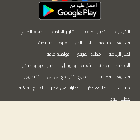
الرئيسية
الاخبار العامة
التقارير الخاصة
القسم الطبي
فيديوهات متنوعة
اخبار الفن
منوعات مسيحية
اخبار الرياضة
مطبخ الموقع
مواضيع عامة
الاقتصاد والبورصة
كمبيوتر وموبايل
اخبار الحق والضلال
فيديوهات فضائيات
مطبخ الاكل مع لى لى
تكنولوجيا
سيارات
اسعار وعروض
عقارات في مصر
الابراج الفلكية
حظك اليوم
من نحن
سياسة الخصوصية
اتصل بنا
©2024 الحق والضلال All Rights Reserved.
Powered by