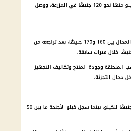
أما الفراخ البلدي، فسجل سعر الكيلو منها نحو 120 جنيهًا في المزرعة، ووصل
داخل بعض المحال بين 160 و170 جنيهًا، بعد تراجعه من
سب المنطقة وجودة المنتج وتكاليف التجهيز
ل محال التجزئة.
تراوحت أسعار الأوراك بين 60 و80 جنيهًا للكيلو، بينما سجل كيلو الأجنحة ما بين 50