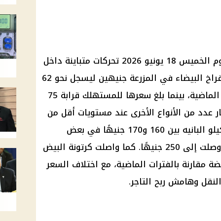
شهدت أسعار الدواجن والبيض اليوم الخميس 18 يونيو 2026 تحركات متباينة داخل
الأسواق، بعدما ارتفع سعر كيلو الفراخ البيضاء في المزرعة جنيهين ليسجل نحو 62
جنيهًا مقابل 60 جنيهًا خلال الأيام الماضية، بينما بلغ سعرها للمستهلك قرابة 75
ر عدد من الأنواع الأخرى عند مستويات أقل من
ذروتها السابقة، فيما تراوح سعر كيلو البانيه بين 160 و170 جنيهًا في بعض
المحال بعد انخفاضه من مستويات وصلت إلى 250 جنيهًا. كما واصلت كرتونة البيض
ة مقارنة بالفترات الماضية، مع اختلاف السعر
نقل وهامش ربح التاجر.