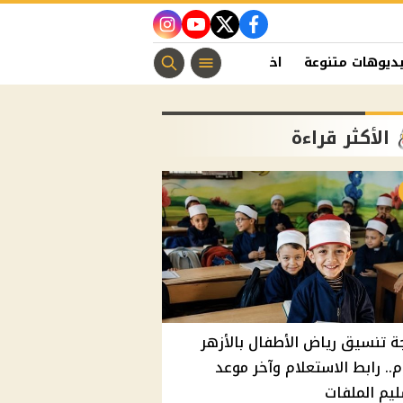
instagram
youtube
twitter
facebook
ديوهات متنوعة
اخبار الفن
منوعات مسيحية
اخبار الرياضة
الأكثر قراءة
ة تنسيق رياض الأطفال بالأزهر
م.. رابط الاستعلام وآخر موعد
يم الملفات