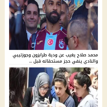
محمد صلاح يغيب عن ودية طرابزون وجوزتيبي
والنادي ينفي حجز مستحقاته قبل ...