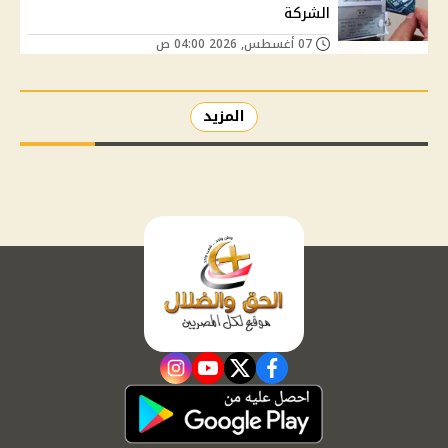
الشركة
07 أغسطس, 2026 04:00 ص
المزيد
instagram
youtube
twitter
facebook