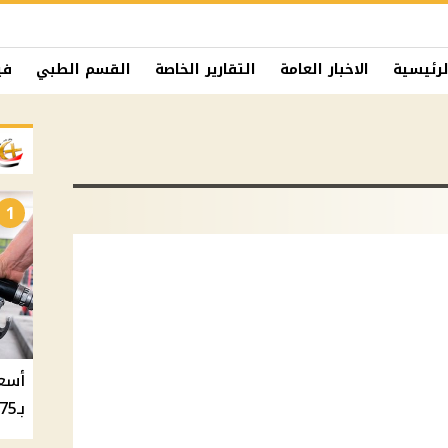
لرئيسية
الاخبار العامة
التقارير الخاصة
القسم الطبي
في
1
بـ20.75 جنيه والسولار بـ20.50 جنيه