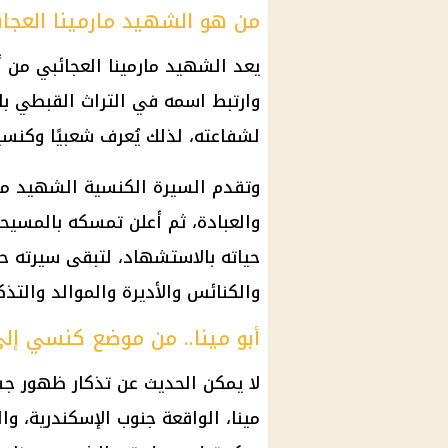
من هو الشهيد مارمينا العجا
يعد الشهيد مارمينا العجائبي من 
وارتبط اسمه في التراث القبطي بال
لشفاعته، لذلك يُعرف شعبيًا وكنسيً
وتقدم السيرة الكنسية الشهيد مارم
والعبادة، ثم أعلن تمسكه بالمسيح
حياته بالاستشهاد، لتبقى سيرته حا
والكنائس والأديرة والموالد والتذكا
أبو مينا.. من موضع كنسي إل
لا يمكن الحديث عن تذكار ظهور جس
مينا، الواقعة جنوب
الإسكندرية
، وا