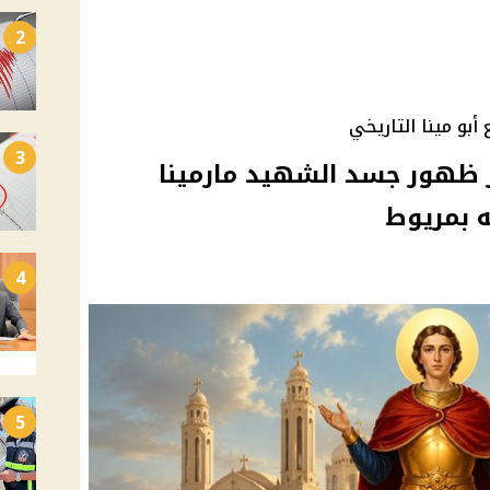
2
بو مينا التاريخي
3
ر ظهور جسد الشهيد مارمينا
 بمريوط
4
5