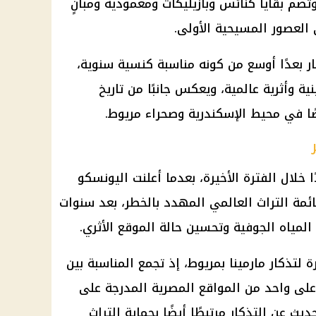
وتضم بقايا
كنائس
وبازيليكات ومعمودية ومبانٍ
 العصور المسيحية الأولى.
ار بعدًا أوسع من كونه مناسبة كنسية سنوية،
ية وأثرية عالمية، ويعكس جانبًا من تاريخ
ًا في محيط
الإسكندرية
وصحراء مريوط.
 خلال الفترة الأخيرة، بعدما أعلنت اليونسكو
موقع من قائمة التراث العالمي المهدد بالخطر، بعد سنوات
مياه الجوفية وتحسين حالة الموقع الأثري.
تذكار مارمينا بمريوط، إذ تجمع المناسبة بين
 على واحد من المواقع المصرية المدرجة على
ديث عن التذكار مرتبطًا أيضًا بحماية
التراث