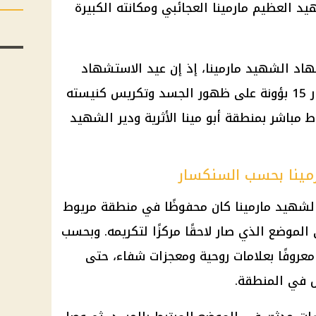
يد العظيم مارمينا العجائبي ومكانته الكبيرة
اد الشهيد مارمينا، إذ إن عيد الاستشهاد
يأتي في موعد آخر، بينما يركز تذكار 15 بؤونة على ظهور الجسد وتكريس كنيسته
 مباشر بمنطقة أبو مينا الأثرية ودير الشهيد
ينا بحسب السنكسار
شهيد مارمينا كان محفوظًا في منطقة مريوط
الموضع الذي صار لاحقًا مركزًا لتكريمه. وبحسب
عروفًا بعلامات روحية ومعجزات شفاء، حتى
 في المنطقة.