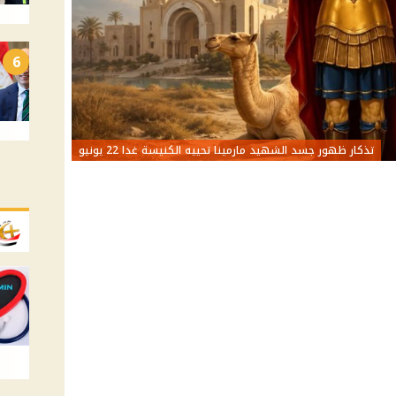
6
تذكار ظهور جسد الشهيد مارمينا تحييه الكنيسة غدا 22 يونيو