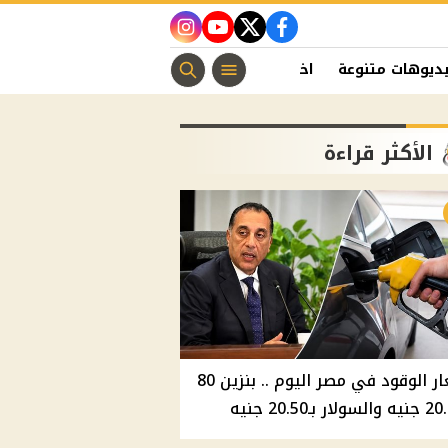
instagram
youtube
twitter
facebook
ديوهات متنوعة
اخبار الفن
منوعات مسيحية
اخبار الرياضة
الأكثر قراءة
أسعار الوقود في مصر اليوم .. بنزين 80