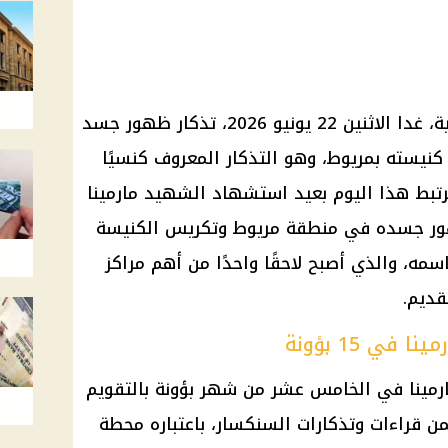
تحيي الكنيسة القبطية الأرثوذكسية، غدا الاثنين 22 يونيو 2026، تذكار ظهور جسد
كنيسته بمريوط، وهو التذكار المعروف كنسيًا
م 15 بؤونة. ولا يرتبط هذا اليوم بعيد استشهاد الشهيد مارمينا
ور جسده في منطقة مريوط وتكريس الكنيسة
سمه، والذي أصبح لاحقًا واحدًا من أهم مراكز
قديم.
ي 15 بؤونة
مينا في الخامس عشر من شهر بؤونة بالتقويم
ن قراءات وتذكارات السنكسار، باعتباره محطة