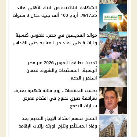
الشهادة البلاتينية من البنك الأهلي بعائد
17.25%.. أرباح 100 ألف جنيه خلال 3 سنوات
موالد القديسين في مصر.. طقوس كنسية
وتراث قبطي يمتد من العشية حتى القداس
تحديث بطاقة التموين 2026 عبر مصر
الرقمية.. المستندات والشروط لضمان
استمرار الدعم
بحسب التحقيقات.. زوج فنانة شهيرة يعترف
بمرافقة صبري نخنوخ في اقتحام معرض
سيارات التجمع
النقض تحسم امتداد الإيجار القديم بعد
وفاة المستأجر وتلزم الورثة بإثبات الإقامة