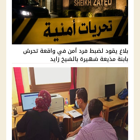
بلاغ يقود لضبط فرد أمن في واقعة تحرش
بابنة مذيعة شهيرة بالشيخ زايد