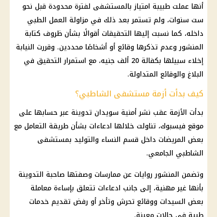
أنها عملت طبيبة امتياز بالمستشفى لفترة محدودة قبل نحو
ست سنوات، ولم تستمر بعد ذلك في مزاولة العمل الطبي
داخله، كما نسبت إليها التحقيقات أقوالًا بشأن ظروف كتابة
المنشور وعدم تذكرها وقائع أو أشخاصًا محددين. وقررت النيابة
إخلاء سبيلها بكفالة 20 ألف جنيه، مع استمرار التحقيق في
البلاغ والوقائع المتداولة.
كيف بدأت أزمة مستشفى الشاطبي؟
بدأت الأزمة عقب نشر أمنية سويدان تدوينة عبر حسابها على
موقع فيسبوك، تناولت خلالها ادعاءات بشأن طريقة التعامل مع
بعض المريضات داخل قسم النساء والتوليد بمستشفى
الشاطبي الجامعي.
وتضمن المنشور روايات عن ممارسات وصفتها صاحبة التدوينة
بأنها غير مهنية، إلى جانب ادعاءات تتعلق بإساءة معاملة
بعض السيدات ووقائع تحرش وتأخر أو رفض تقديم خدمات
طبية في حالات معينة.