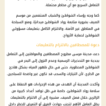
التعامل السريع مع أي مخاطر محتملة.
كما وجه رؤساء الشواطئ والشباب المنتفعين من موسم
الصيف بضرورة متابعة رواد الشواطئ ميدانيًا، ومنع السباحة
في المناطق غير الآمنة، والالتزام الكامل بتعليمات مسؤولي
الشواطئ لحماية الأرواح.
دعوة للمصطافين بالالتزام بالتعليمات
دعت مدينة مرسى مطروح المصطافين والمواطنين إلى التعامل
بجدية مع التحذيرات الرسمية وعدم النزول إلى البحر في
الشواطئ المحظورة، حتى في حال ظهور المياه بشكل هادئ
من الخارج، لأن التيارات والسحب قد تكون غير واضحة للسباحين.
وأكدت المدينة أن الهدف من هذه الإجراءات هو الحفاظ على
سلامة رواد الشواطئ، خاصة في ظل توافد أعداد كبيرة من
الزائرين خلال
فصل الصيف
، مشيرة إلى أن الالتزام بالتعليمات
يظل العامل الأهم لتجنب حوادث الغرق أو التعرض للخطر داخل