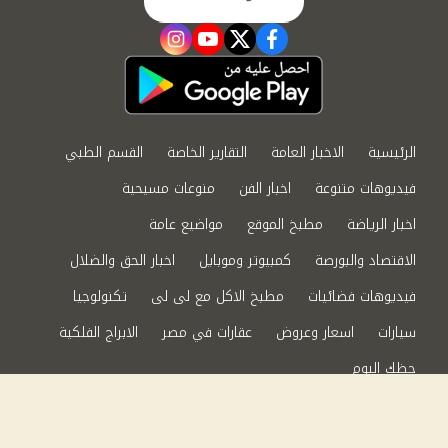
instagram
youtube
twitter
facebook
الرئيسية
الاخبار العامة
التقارير الخاصة
القسم الطبي
فيديوهات متنوعة
اخبار الفن
منوعات مسيحية
اخبار الرياضة
مطبخ الموقع
مواضيع عامة
الاقتصاد والبورصة
كمبيوتر وموبايل
اخبار الحق والضلال
فيديوهات فضائيات
مطبخ الاكل مع لى لى
تكنولوجيا
سيارات
اسعار وعروض
عقارات في مصر
الابراج الفلكية
حظك اليوم
من نحن
سياسة الخصوصية
اتصل بنا
©2024 الحق والضلال All Rights Reserved.