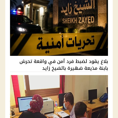
بلاغ يقود لضبط فرد أمن في واقعة تحرش
بابنة مذيعة شهيرة بالشيخ زايد