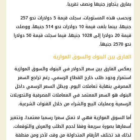
بفارق يتجاوز جنيها ونصف تقريبا.
وبحسب هذه المستويات، سجلت قيمة 5 دولارات نحو 257
جنيها، بينما بلغت قيمة 10 دولارات نحو 514 جنيها، ووصلت
قيمة 20 دولارا إلى 1028 جنيها، فيما سجلت قيمة 50 دولارا
نحو 2570 جنيها.
الفارق بين البنوك والسوق الموازية
يعكس الفارق بين
سعر الدولار في البنوك
والسوق الموازية
استمرار وجود طلب خارج القطاع الرسمي، رغم تراجع السعر
المصرفي بنهاية تعاملات اليوم. ويظل السعر الرسمي داخل
البنوك
هو السعر المعتمد في المعاملات المصرفية والتحويلات
الرسمية وعمليات البيع والشراء من خلال القنوات الشرعية.
أما السوق الموازية فهي لا تمثل سعرا رسميا معتمدا، وتتغير
أسعارها بصورة سريعة وفقا لحجم الطلب والعرض والتوقعات،
لذلك قد تختلف الأرقام المتداولة من وقت لآخر ومن منطقة