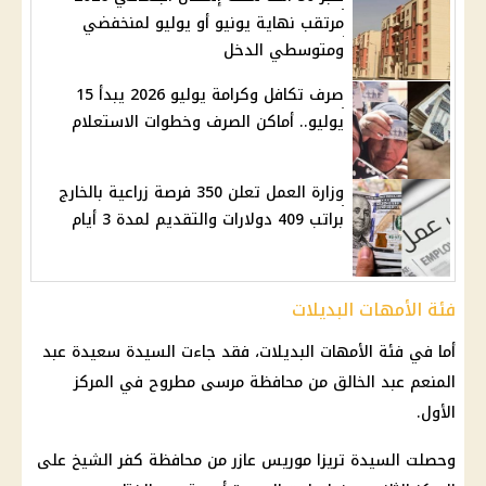
مرتقب نهاية يونيو أو يوليو لمنخفضي
ومتوسطي الدخل
صرف تكافل وكرامة يوليو 2026 يبدأ 15
يوليو.. أماكن الصرف وخطوات الاستعلام
وزارة العمل تعلن 350 فرصة زراعية بالخارج
براتب 409 دولارات والتقديم لمدة 3 أيام
فئة الأمهات البديلات
أما في فئة الأمهات البديلات، فقد جاءت السيدة سعيدة عبد
المنعم عبد الخالق من محافظة
مرسى مطروح
في المركز
الأول.
وحصلت السيدة تريزا موريس عازر من محافظة كفر الشيخ على