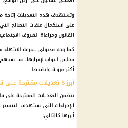
العملي للقانون على أرض الواقع.
وتستهدف هذه التعديلات إتاحة مز
على استكمال ملفات التصالح التي 
القانون ومراعاة الظروف الاجتماعية
كما وجه مدبولي بسرعة الانتهاء من
مجلس النواب لإقرارها، بما يساهم
أكثر مرونة وانضباطا.
أبرز 8 تعديلات مقترحة على قانون التصالح
تتضمن التعديلات المقترحة على قان
الإجراءات التي تستهدف التيسير ع
أبرزها كالتالي: