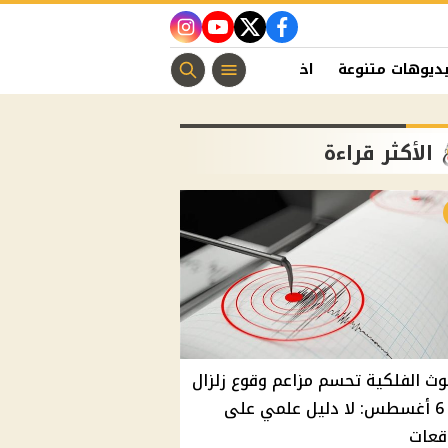
instagram
youtube
twitter
facebook
ديوهات متنوعة
اخبار الفن
منوعات مسيحية
اخبار الرياضة
الأكثر قراءة
وث الفلكية تحسم مزاعم وقوع زلزال
غدًا 6 أغسطس: لا دليل علمي على
قعات