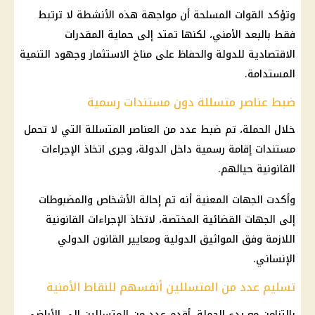
وتؤكد القوات المسلحة أن مواجهة هذه الأنشطة لا ترتبط
فقط بالبعد الأمني، لكنها تمتد إلى حماية المقدرات
الاقتصادية للدولة والحفاظ على مناخ الاستثمار وجهود التنمية
المستدامة.
ضبط عناصر متسللة دون مستندات رسمية
خلال الحملة، تم ضبط عدد من العناصر المتسللة التي لا تحمل
مستندات إقامة رسمية داخل الدولة، وجرى اتخاذ الإجراءات
القانونية حيالهم.
وأكدت الجهات المعنية أنه تم إحالة الأشخاص والمضبوطات
إلى الجهات القضائية المختصة، لاتخاذ الإجراءات القانونية
اللازمة وفق المواثيق الدولية ومعايير القانون الدولي
الإنساني.
تسليم عدد من المتسللين أنفسهم للنقاط الأمنية
بالتزامن مع بدء الحملة، أقدم عدد من المتسللين إلى الأراضي