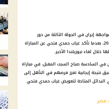
اجهة إيران في الجولة الثالثة من دور
المجموعات ببطولة كأس العالم 2026، بعدما تأكد غياب حمدي فتحي عن المباراة
 خلال لقاء نيوزيلندا الأخير.
 في السادسة صباح السبت المقبل، في مباراة
ق نتيجة إيجابية تعزز فرصهم في التأهل إلى
ز الفني البدائل المتاحة لتعويض غياب حمدي فتحي
 مصر