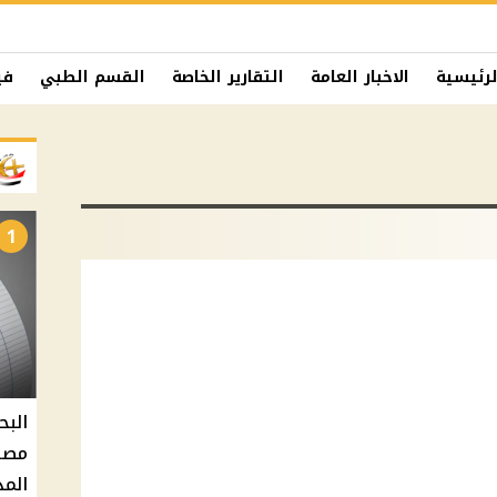
لرئيسية
الاخبار العامة
التقارير الخاصة
القسم الطبي
في
1
البح
مصر 
المد