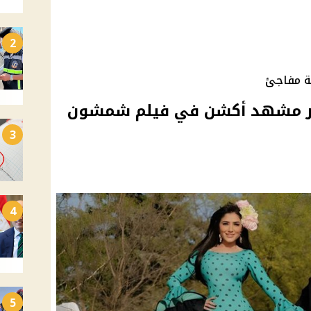
2
ة مفاجئ
وير مشهد أكشن في فيلم شمشون
3
4
5