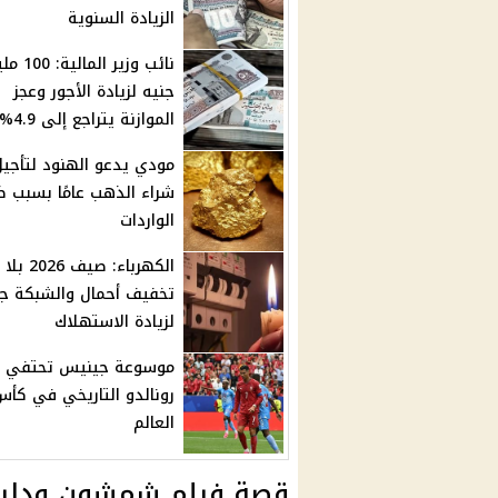
الزيادة السنوية
نائب وزير المالية:
جنيه لزيادة الأجور وعجز
الموازنة يتراجع إلى 4.9%
مودي يدعو الهنود لتأجيل
شراء الذهب عامًا بسبب 
الواردات
الكهرباء: صيف 2026 بلا
تخفيف أحمال والشبكة جا
لزيادة الاستهلاك
موسوعة جينيس تحتفي بإ
رونالدو التاريخي في كأس
العالم
قصة فيلم شمشون ودليل