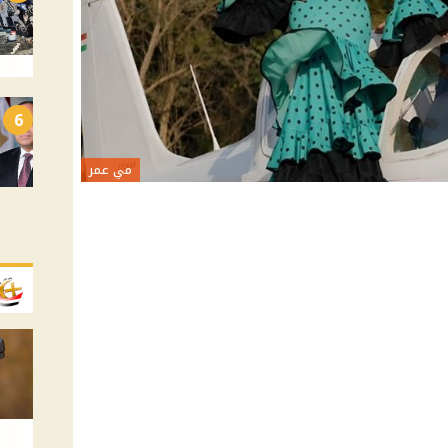
6
مي عمر