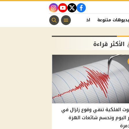
instagram
youtube
twitter
facebook
ديوهات متنوعة
اخبار الفن
منوعات مسيحية
اخبار الرياضة
الأكثر قراءة
وث الفلكية تنفي وقوع زلزال في
اليوم وتحسم شائعات الهزة
مرة