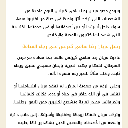
ويودع محبو مريان رضا سامي كيرلس اليوم واحدة من
الشخصيات التي تركت أثرًا واضحًا في حياة من اقتربوا منها،
سواء داخل أسرتها أو بين أصدقائها أو في خدمتها الكنسية
التي شهد لها كثيرون بالمحبة والإخلاص.
رحيل مريان رضا سامي كيرلس على رجاء القيامة
غادرت مريان رضا سامي كيرلس عالمنا بعد معاناة مع مرض
السرطان، لكنها واجهت التجربة بإيمان مسيحي عميق ورجاء
ثابت، وظلت مثالًا للصبر رغم قسوة الألم.
وعلى الرغم من صعوبة المرض، لم تفقد مريان ابتسامتها أو
ثقتها في أن الله حاضر في حياة أولاده، فكانت كلماتها
وتصرفاتها مصدر تعزية وتشجيع لكثيرين ممن تابعوا رحلتها.
وتركت مريان خلفها زوجها وطفليها وأسرتها، إلى جانب دائرة
واسعة من الأصدقاء والمحبين الذين يشهدون لها بطيبة