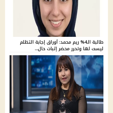
طالبة الـ4% ريم محمد: أوراق إجابة التظلم
ليست لها وتحرر محضر إثبات حال...