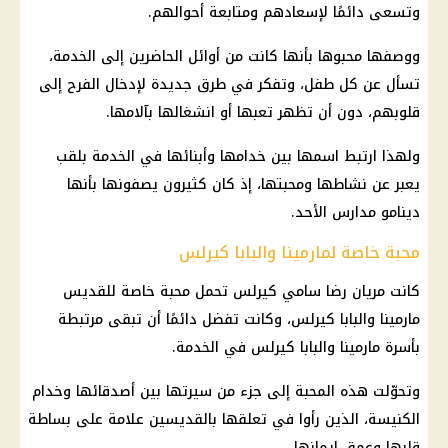
وتسعى دائمًا لإسعادهم ومتابعة أحوالهم.
ووصفها محبوها بأنها كانت من أوائل الحاضرين إلى الخدمة،
تسأل عن كل طفل، وتفكر في طرق جديدة لإدخال الفرح إلى
قلوبهم، دون أن تظهر تعبها أو انشغالها بآلامها.
ولهذا ارتبط اسمها بين خدامها وأبنائها في الخدمة بلقب
يعبر عن نشاطها ومحبتها، إذ كان كثيرون يصفونها بأنها
دينامو مدارس الأحد.
محبة خاصة لمارمينا والبابا كيرلس
كانت مريان رضا سامي كيرلس تحمل محبة خاصة للقديس
مارمينا والبابا كيرلس، وكانت تفضل دائمًا أن تبقى مرتبطة
بأسرة مارمينا والبابا كيرلس في الخدمة.
وتحوّلت هذه المحبة إلى جزء من سيرتها بين أصدقائها وخدام
الكنيسة، الذين رأوا في تعلقها بالقديسين علامة على بساطة
قلبها وعمق إيمانها.