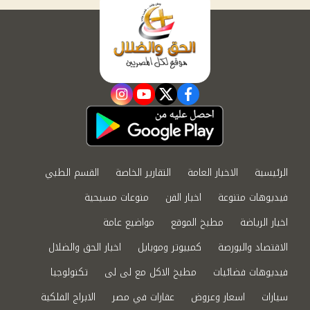
instagram
youtube
twitter
facebook
الرئيسية
الاخبار العامة
التقارير الخاصة
القسم الطبي
فيديوهات متنوعة
اخبار الفن
منوعات مسيحية
اخبار الرياضة
مطبخ الموقع
مواضيع عامة
الاقتصاد والبورصة
كمبيوتر وموبايل
اخبار الحق والضلال
فيديوهات فضائيات
مطبخ الاكل مع لى لى
تكنولوجيا
سيارات
اسعار وعروض
عقارات في مصر
الابراج الفلكية