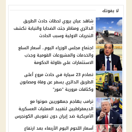
لا يفوتك
شاهد عيان يروي لحظات حادث الطريق
الدائري ومناظر جثث الضحايا والنيابة تكشف
التحريات الاولية وسبب الحادث
اجتماع مجلس الوزراء اليوم.. أسعار السلع
والخدمات والمشروعات القومية وجذب
الاستثمارات علي طاولة الحكومة
تصادم 23 سيارة في حادث مروع أعلى
الطريق الدائري يسفر عن وفاة ومصابون
وكثافات مرورية "صور"
ترامب يهاجم جمهوريين صوتوا مع
الديمقراطيين لتقييد العمليات العسكرية
الأمريكية ضد إيران دون تفويض الكونجرس
أسعار اللحوم اليوم الأربعاء بعد ارتفاع