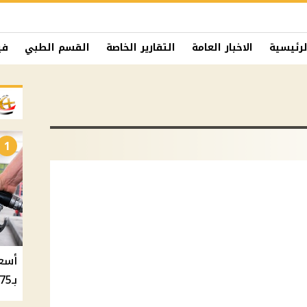
لرئيسية
الاخبار العامة
التقارير الخاصة
القسم الطبي
في
1
بـ20.75 جنيه والسولار بـ20.50 جنيه