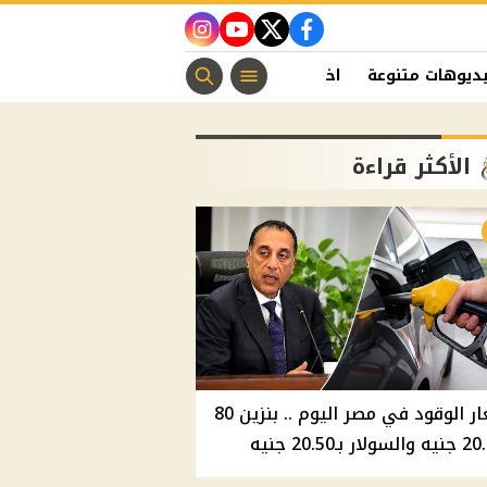
instagram
youtube
twitter
facebook
ديوهات متنوعة
اخبار الفن
منوعات مسيحية
اخبار الرياضة
الأكثر قراءة
أسعار الوقود في مصر اليوم .. بنزين 80