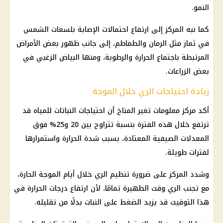
النمو.
كما نبه المركز إلى ارتفاع احتمالات الإصابة بلسعات الشمس
في ثمار مثل الرمان والطماطم، إلى جانب ظهور بعض الأمراض
المرتبطة باجتماع
الحرارة والرطوبة
، ومنها البياض الزغبي في
بعض الزراعات.
زيادة احتياجات الري خلال الموجة
أكد مركز معلومات تغير المناخ أن احتياجات النباتات للمياه قد
ترتفع خلال هذه الفترة بنسبة تتراوح بين 20 و25% فوق
المعدلات الصيفية المعتادة، بسبب شدة الحرارة واستمرارها
لفترات طويلة.
وشدد المركز على ضرورة تنظيم الري خلال أيام
الموجة الحارة
،
مع تجنب الري وقت الظهيرة تمامًا، لأن ارتفاع
درجات الحرارة
في
هذا التوقيت قد يزيد الضغط على النبات بدلًا من تقليله.