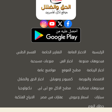
instagram
youtube
twitter
facebook
الرئيسية
الاخبار العامة
التقارير الخاصة
القسم الطبي
فيديوهات متنوعة
اخبار الفن
منوعات مسيحية
اخبار الرياضة
مطبخ الموقع
مواضيع عامة
الاقتصاد والبورصة
كمبيوتر وموبايل
اخبار الحق والضلال
فيديوهات فضائيات
مطبخ الاكل مع لى لى
تكنولوجيا
سيارات
اسعار وعروض
عقارات في مصر
الابراج الفلكية
حظك اليوم