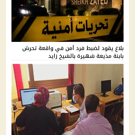
بلاغ يقود لضبط فرد أمن في واقعة تحرش
بابنة مذيعة شهيرة بالشيخ زايد