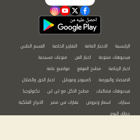
instagram
youtube
twitter
facebook
الرئيسية
الاخبار العامة
التقارير الخاصة
القسم الطبي
فيديوهات متنوعة
اخبار الفن
منوعات مسيحية
اخبار الرياضة
مطبخ الموقع
مواضيع عامة
الاقتصاد والبورصة
كمبيوتر وموبايل
اخبار الحق والضلال
فيديوهات فضائيات
مطبخ الاكل مع لى لى
تكنولوجيا
سيارات
اسعار وعروض
عقارات في مصر
الابراج الفلكية
حظك اليوم
من نحن
سياسة الخصوصية
اتصل بنا
©2024 الحق والضلال All Rights Reserved.