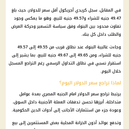
في المقابل، سجل كريدي أجريكول أقل سعر للدولار، حيث بلغ
49.47 جنيه للشراء و49.57 جنيه للبيع، وهو ما يعكس وجود
تفاوت محدود بين
البنوك
وفق سياسة التسعير وحركة العرض
والطلب داخل كل بنك.
وجاءت غالبية
البنوك
عند نطاق قريب من 49.55 إلى 49.57
جنيه للشراء، ومن 49.65 إلى 49.67 جنيه للبيع، بما يشير إلى
استقرار نسبي في نطاق التداول الرسمي رغم التراجع المسجل
خلال اليوم.
لماذا تراجع سعر الدولار اليوم؟
يرتبط
تراجع سعر الدولار
امام
الجنيه المصري
بعدة عوامل
متداخلة، أبرزها تحسن تدفقات العملة الأجنبية داخل السوق،
وعودة جزء من
استثمارات
الأجانب إلى أدوات الدين الحكومية.
وتدفع عوائد أذون الخزانة المحلية بعض المستثمرين إلى بيع