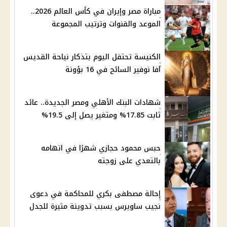
مباراة مصر وإيران في كأس العالم 2026..
الموعد والقنوات وترتيب المجموعة
الكنيسة تحتفل اليوم بتذكار نياحة القديس
آفا نوفير السائح في 16 بؤونة
شهادات البنك الأهلي ومصر الجديدة.. عائد
ثابت 17.85% ومتغير يصل إلى 19.5%
حبس محمود حجازي شهرًا في اتهامه
بالتعدي على زوجته
إحالة مصطفى بكري للمحاكمة في دعوى
نجيب ساويرس بسبب تدوينة مثيرة للجدل