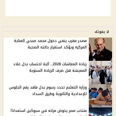
لا يفوتك
مصدر مقرب ينفي دخول محمد صبحي العناية
المركزة ويؤكد استقرار حالته الصحية
زيادة المعاشات 2026.. آلية احتساب بدل غلاء
المعيشة قبل صرف الزيادة السنوية
وزارة التعليم تحدد رسوم بدل فاقد رقم الجلوس
للإعدادية والثانوية وطرق السداد
منتخب مصر يخوض مرانه في سبوكين استعدادًا