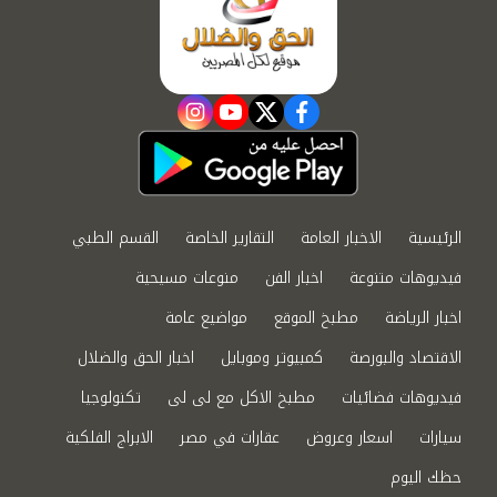
instagram
youtube
twitter
facebook
الرئيسية
الاخبار العامة
التقارير الخاصة
القسم الطبي
فيديوهات متنوعة
اخبار الفن
منوعات مسيحية
اخبار الرياضة
مطبخ الموقع
مواضيع عامة
الاقتصاد والبورصة
كمبيوتر وموبايل
اخبار الحق والضلال
فيديوهات فضائيات
مطبخ الاكل مع لى لى
تكنولوجيا
سيارات
اسعار وعروض
عقارات في مصر
الابراج الفلكية
حظك اليوم