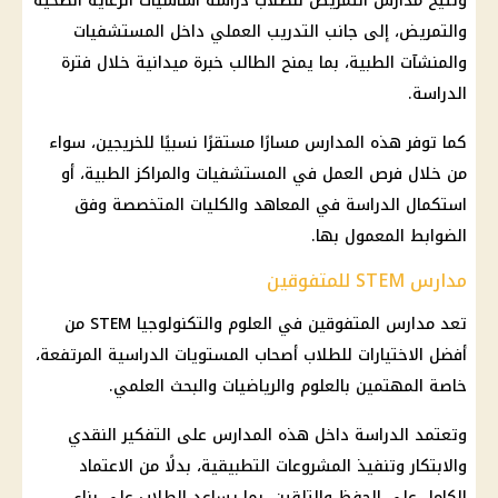
وتتيح
مدارس التمريض
للطلاب دراسة أساسيات الرعاية الصحية
والتمريض، إلى جانب التدريب العملي داخل المستشفيات
والمنشآت الطبية، بما يمنح الطالب خبرة ميدانية خلال فترة
الدراسة.
كما توفر هذه المدارس مسارًا مستقرًا نسبيًا للخريجين، سواء
من خلال
فرص العمل
في المستشفيات والمراكز الطبية، أو
استكمال الدراسة في المعاهد والكليات المتخصصة وفق
الضوابط المعمول بها.
مدارس STEM للمتفوقين
تعد مدارس المتفوقين في العلوم والتكنولوجيا STEM من
أفضل الاختيارات للطلاب أصحاب المستويات الدراسية المرتفعة،
خاصة المهتمين بالعلوم والرياضيات والبحث العلمي.
وتعتمد الدراسة داخل هذه المدارس على التفكير النقدي
والابتكار وتنفيذ المشروعات التطبيقية، بدلًا من الاعتماد
الكامل على الحفظ والتلقين، بما يساعد الطلاب على بناء