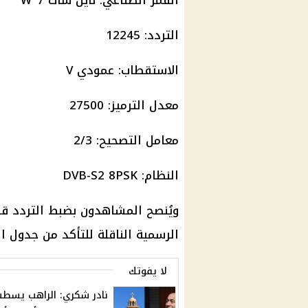
القمر الصناعي: نايل سات 7°W
التردد: 12245
الاستقطاب: عمودي V
معدل الترميز: 27500
معامل التصحيح: 2/3
النظام: DVB-S2 8PSK
ويُنصح المشاهدون بضبط التردد قبل
الرسمية الناقلة للتأكد من جدول ال
لا يفوتك
نادر شكري: الراهب يسط