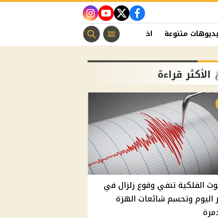
instagram
youtube
twitter
facebook
ديوهات متنوعة
اخبار الفن
منوعات مسيحية
اخبار الرياضة
الأكثر قراءة
وث الفلكية تنفي وقوع زلزال في
اليوم وتحسم شائعات الهزة
مرة