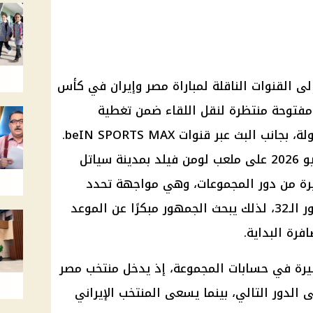
إلى القنوات الناقلة لمباراة مصر وإيران في كأس
ر قناة مفتوحة منتظرة لنقل اللقاء ضمن تغطية
مباريات المنتخبات العربية في البطولة، بجانب البث عبر قنوات beIN SPORTS MAX.
وتقام المباراة صباح السبت 27 يونيو 2026 على ملعب لومن فيلد بمدينة سياتل
أخيرة من دور المجموعات، وهي مواجهة تحدد
موقف المنتخبين من التأهل إلى دور الـ32، لذلك يبحث الجمهور مبكرًا عن الموعد
رة البداية.
بيرة في حسابات المجموعة، إذ يدخل منتخب مصر
لى الدور التالي، بينما يسعى المنتخب الإيراني