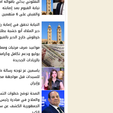
النقلوني يدلي بأقواله أم
نيابة الفيوم بعد إصابته
والقبض على 6 متهمين
النيابة تحقق في إصابة ر
دير الملاك أبو خشبة بطل
خرطوش خارج الدير بالفيو
مواعيد صرف مرتبات ومعا
يوليو ودعم تكافل وكرامة
بالزيادات الجديدة
ياسمين عز توجه رسالة ط
للسيدات قبل مواجهة مص
وإيران
الصحة توضح خطوات التس
والعلاج في مبادرة رئيس
الجمهورية الكشف عن س
الكبد