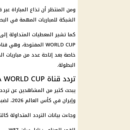
الشبكة للمباريات المهمة في البطو
WORLD CUP المفتوحة، وهي
خاصة بعد إتاحة عدد من مباريات الم
البطولة.
تردد قناة beIN FIFA WORLD CUP المنتظرة
يبحث كثير من المشاهدين عن تردد ا
وإيران في كأس العالم 2026، لضبط أجهزة الاستقبال قبل موعد المباراة.
وجاءت بيانات التردد المتداولة كالت