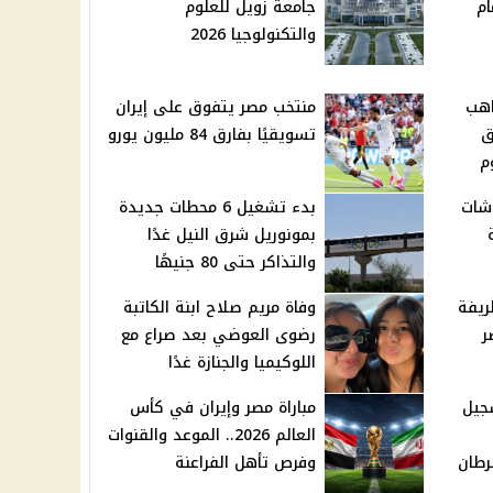
ام
جامعة زويل للعلوم
والتكنولوجيا 2026
اهب
منتخب مصر يتفوق على إيران
ق
تسويقيًا بفارق 84 مليون يورو
م
شات
بدء تشغيل 6 محطات جديدة
بمونوريل شرق النيل غدًا
والتذاكر حتى 80 جنيهًا
ريفة
وفاة مريم صلاح ابنة الكاتبة
ر
رضوى العوضي بعد صراع مع
اللوكيميا والجنازة غدًا
جيل
مباراة مصر وإيران في كأس
العالم 2026.. الموعد والقنوات
رطان
وفرص تأهل الفراعنة