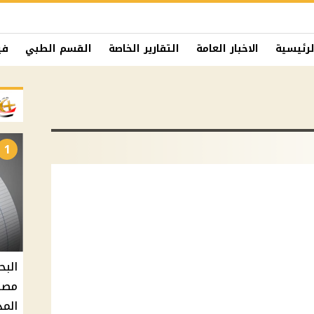
لرئيسية
الاخبار العامة
التقارير الخاصة
القسم الطبي
في
1
البح
مصر 
المد