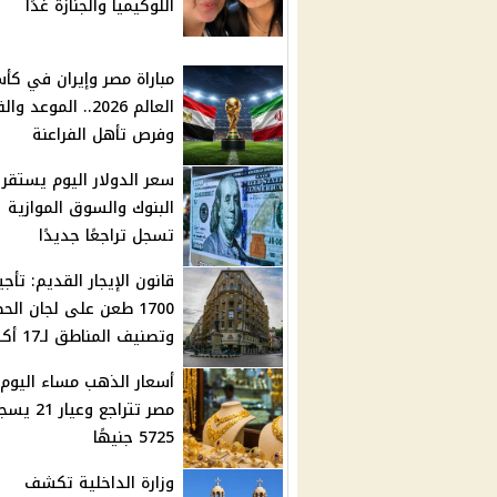
اللوكيميا والجنازة غدًا
مباراة مصر وإيران في كأ
العالم 2026.. الموعد 
وفرص تأهل الفراعنة
سعر الدولار اليوم يستقر
البنوك والسوق الموازية
تسجل تراجعًا جديدًا
قانون الإيجار القديم: تأجي
1700 طعن على لجان الح
وتصنيف المناطق لـ17 أكتوبر
أسعار الذهب مساء اليوم
مصر تتراجع وعيار 1
5725 جنيهًا
وزارة الداخلية تكشف