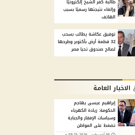
طالبة كفر الشيخ إلكترونيًا
وإلغاء نتيجتها رسميًا بسبب
الهاتف
توفيق عكاشة يطالب بسحب
32 قطعة أرض بأكتوبر وطرحها
لصالح صندوق تحيا مصر
الاخبار العامة
إبراهيم عيسى يهاجم
الحكومة: زيادة الكهرباء
وسياسات الإفقار والجباية
تضغط على المواطن
06 أغسطس, 2026 09:25 م