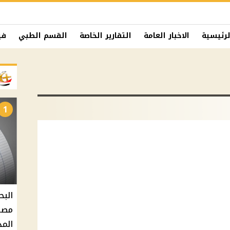
لرئيسية
الاخبار العامة
التقارير الخاصة
القسم الطبي
في
1
البح
مصر 
المد