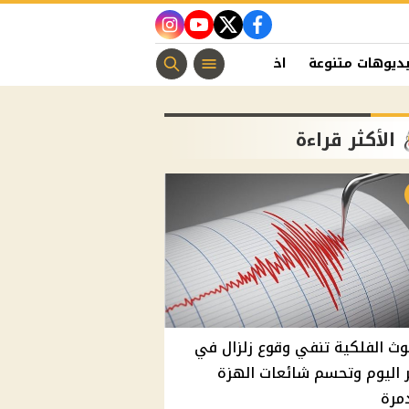
instagram
youtube
twitter
facebook
ديوهات متنوعة
اخبار الفن
منوعات مسيحية
اخبار الرياضة
الأكثر قراءة
وث الفلكية تنفي وقوع زلزال في
اليوم وتحسم شائعات الهزة
مرة