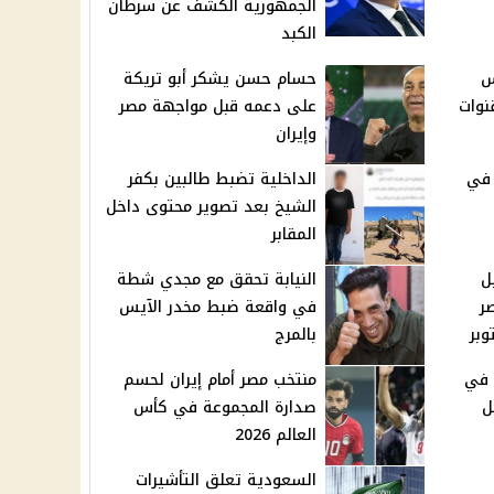
الجمهورية الكشف عن سرطان
الكبد
س
حسام حسن يشكر أبو تريكة
والقنوات
على دعمه قبل مواجهة مصر
وإيران
 في
الداخلية تضبط طالبين بكفر
الشيخ بعد تصوير محتوى داخل
المقابر
ل
النيابة تحقق مع مجدي شطة
صر
في واقعة ضبط مخدر الآيس
بالمرج
 في
منتخب مصر أمام إيران لحسم
2 يسجل
صدارة المجموعة في كأس
العالم 2026
السعودية تعلق التأشيرات