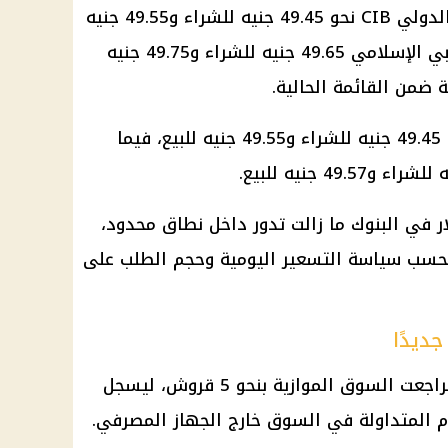
في البنك التجاري الدولي CIB نحو 49.45 جنيه للشراء و49.55 جنيه
للبيع، بينما سجل في مصرف أبو ظبي الإسلامي 49.65 جنيه للشراء و49.75 جنيه
ة ضمن القائمة الحالية.
عند 49.45 جنيه للشراء و49.55 جنيه للبيع، فيما
ر
في البنوك ما زالت تدور داخل نطاق محدود،
 بحسب سياسة التسعير اليومية وحجم الطلب على
ديدًا
تراجعت
السوق الموازية
بنحو 5 قروش، ليسجل