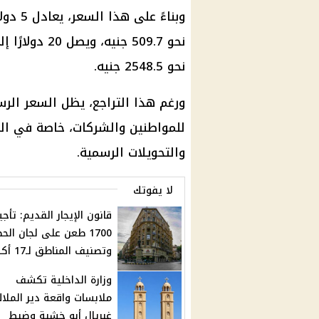
نحو 2548.5 جنيه.
ورغم هذا التراجع، يظل السعر الرس
للمواطنين والشركات، خاصة في الم
والتحويلات الرسمية.
لا يفوتك
قانون الإيجار القديم: تأجي
1700 طعن على لجان الح
وتصنيف المناطق لـ17 أكتوبر
وزارة الداخلية تكشف
ملابسات واقعة دير الملا
غبريال أبو خشبة وضبط