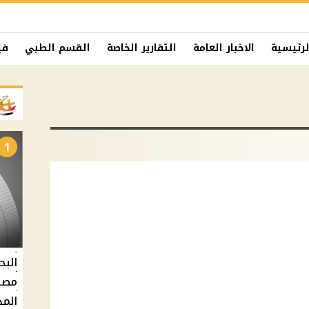
لرئيسية
الاخبار العامة
التقارير الخاصة
القسم الطبي
في
1
البح
مصر 
المد