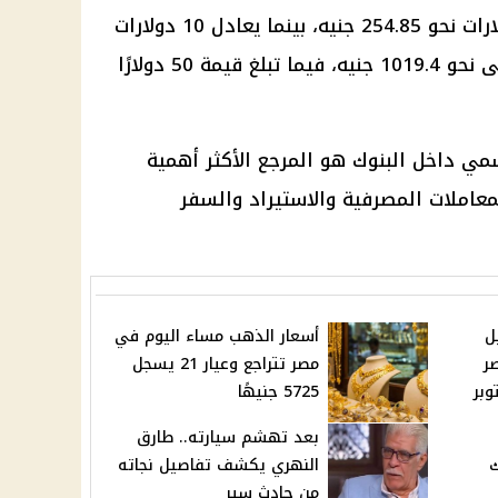
وبناءً على هذا السعر، يعادل 5 دولارات نحو 254.85 جنيه، بينما يعادل 10 دولارات
نحو 509.7 جنيه، ويصل 20 دولارًا إلى نحو 1019.4 جنيه، فيما تبلغ قيمة 50 دولارًا
مي داخل البنوك هو المرجع الأكثر أهمية
عاملات المصرفية والاستيراد والسفر
ل
أسعار الذهب مساء اليوم في
صر
مصر تتراجع وعيار 21 يسجل
5725 جنيهًا
بعد تهشم سيارته.. طارق
ك
النهري يكشف تفاصيل نجاته
من حادث سير