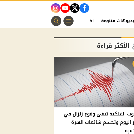
instagram
youtube
twitter
facebook
ديوهات متنوعة
اخبار الفن
منوعات مسيحية
اخبار الرياضة
الأكثر قراءة
وث الفلكية تنفي وقوع زلزال في
اليوم وتحسم شائعات الهزة
مرة