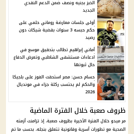
الخبز بجنيه ونصف ضمن الدعم النقدي
الجديد
أولى جلسات معارضة روماني حلمي على
حكم حبسه 3 سنوات بقضية شيكات دون
رصيد
أماني إبراهيم تطالب بتحقيق موسع في
ادعاءات مستشفى الشاطبي وتعرض الدفاع
حال ثبوتها
حسام حسن: مصر استحقت الفوز على بلجيكا
والحكم لم يحتسب ركلة جزاء في مونديال
2026
ظروف صعبة خلال الفترة الماضية
مر ميدو خلال الفترة الأخيرة بظروف صعبة، إذ تزامنت أزمته
الصحية مع تطورات أسرية وقانونية تتعلق بنجله، بحسب ما تم