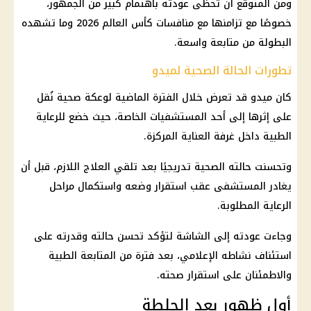
ومن المتوقع أن تحظى عودته باهتمام كبير من الجمهور،
خصوصًا مع تزامنها مع منافسات كأس العالم 2026 وما تشهده
البطولة من متابعة واسعة.
تطورات الحالة الصحية لميدو
كان ميدو قد تعرض خلال الفترة الماضية لوعكة صحية نُقل
على إثرها إلى أحد المستشفيات الخاصة، حيث خضع للرعاية
الطبية داخل غرفة العناية المركزة.
وتحسنت حالته الصحية تدريجيًا بعد تلقي العلاج اللازم، قبل أن
يغادر المستشفى عقب استقرار وضعه واستكمال مراحل
الرعاية المطلوبة.
وجاءت عودته إلى الشاشة لتؤكد تحسن حالته وقدرته على
استئناف نشاطه الإعلامي، بعد فترة من المتابعة الطبية
والاطمئنان على استقرار صحته.
أول ظهور بعد الجلطة