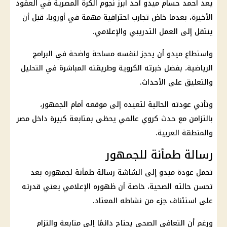
يعد أحمد حسام ميدو أحد أبرز نجوم الكرة المصرية في العقود
الأخيرة، بعدما خاض تجارب احترافية مهمة في أوروبا، قبل أن
ينتقل إلى العمل التدريبي والإعلامي.
واستطاع ميدو أن يحجز لنفسه مساحة واضحة في البرامج
الرياضية، بفضل خبرته الكروية وطريقته المباشرة في التحليل
والتعليق على الأحداث.
وتأتي عودته الحالية لتعيده إلى موقعه أمام الجمهور،
بالتزامن مع حدث كروي عالمي يحظى بمتابعة كبيرة داخل مصر
والمنطقة العربية.
رسالة طمأنة للجمهور
تحمل عودة ميدو إلى الشاشة رسالة طمأنة لجمهوره بعد
تحسن حالته الصحية، خاصة أن ظهوره الإعلامي يعني قدرته
على استئناف جزء من نشاطه المعتاد.
ورغم أن التعافي الصحي يحتاج دائمًا إلى متابعة والتزام