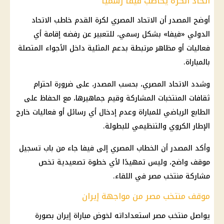
اتحاد الكرة يخاطب فيفا رسميًا
أوضح المصدر أن
الاتحاد المصري لكرة القدم
خاطب الاتحاد
الدولي «
فيفا
» بشكل رسمي، للتعبير عن رفضه إقامة أي
فعاليات أو مظاهر مرتبطة بدعم المثلية داخل الأجواء المتصلة
بالمباراة.
وشدد الاتحاد المصري، بحسب المصدر، على ضرورة احترام
ثقافات المنتخبات المشاركة وقيم جماهيرها، مع الحفاظ على
الطابع الرياضي للمباراة وعدم إدخال أي رسائل أو فعاليات خارج
الإطار الكروي والتنظيمي للبطولة.
وأكد المصدر أن الخطاب المصري إلى
فيفا
جاء من باب تسجيل
موقف واضح، وليس تمهيدًا لأي خطوة تصعيدية تخص
مشاركة
منتخب مصر
في اللقاء.
موقف منتخب مصر من مواجهة إيران
يواصل
منتخب مصر
استعداداته لخوض مباراة
إيران
بصورة