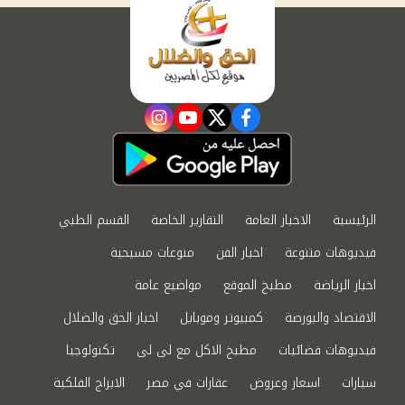
instagram
youtube
twitter
facebook
الرئيسية
الاخبار العامة
التقارير الخاصة
القسم الطبي
فيديوهات متنوعة
اخبار الفن
منوعات مسيحية
اخبار الرياضة
مطبخ الموقع
مواضيع عامة
الاقتصاد والبورصة
كمبيوتر وموبايل
اخبار الحق والضلال
فيديوهات فضائيات
مطبخ الاكل مع لى لى
تكنولوجيا
سيارات
اسعار وعروض
عقارات في مصر
الابراج الفلكية