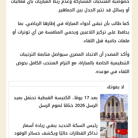
خصوصية المنتخبات المشاركة وعدم ربط المباريات بأي فعاليات
أو رسائل قد تثير الجدل بين الجماهير.
كما طالب بأن تبقى أجواء المباراة في إطارها الرياضي، بما
يحافظ على تركيز اللاعبين ويحمي المنافسة من أي توترات أو
ملفات جانبية قبل اللقاء.
وأكد المصدر أن الاتحاد المصري سيواصل متابعة الترتيبات
التنظيمية الخاصة بالمباراة، مع التزام المنتخب الكامل بخوض
اللقاء في موعده.
لا يفوتك
بعد 17 يومًا.. الكنيسة القبطية تحتفل بعيد
الرسل 2026 ختامًا لصوم الرسل
رئيس السكة الحديد ينفي زيادة أسعار
تذاكر القطارات حاليًا ويكشف خسائر الوقود