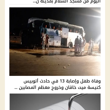
اليوم من مسجد السلام بمدينة ن...
وفاة طفل وإصابة 13 في حادث أتوبيس
كنيسة ميت خاقان وخروج معظم المصابين ...