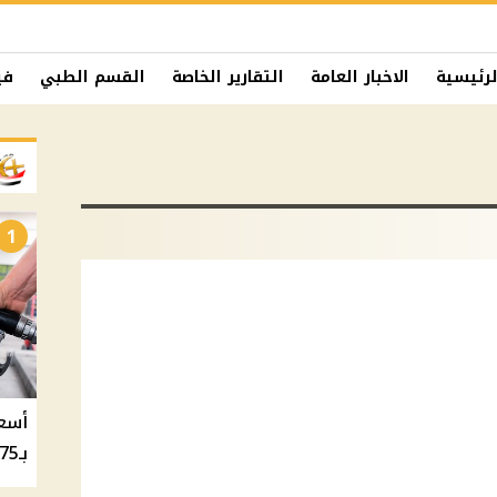
لرئيسية
الاخبار العامة
التقارير الخاصة
القسم الطبي
في
1
بـ20.75 جنيه والسولار بـ20.50 جنيه