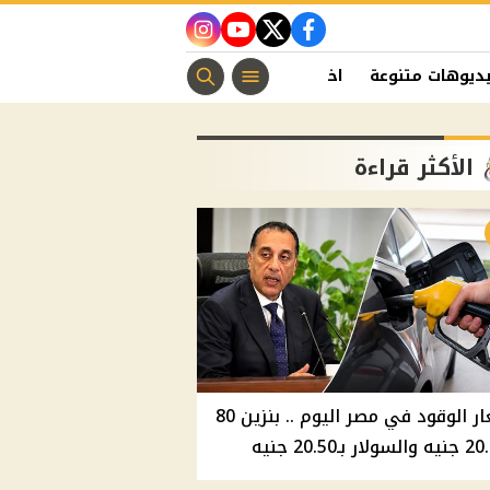
instagram
youtube
twitter
facebook
ديوهات متنوعة
اخبار الفن
منوعات مسيحية
اخبار الرياضة
الأكثر قراءة
أسعار الوقود في مصر اليوم .. بنزين 80