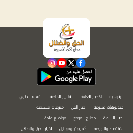
instagram
youtube
twitter
facebook
الرئيسية
الاخبار العامة
التقارير الخاصة
القسم الطبي
فيديوهات متنوعة
اخبار الفن
منوعات مسيحية
اخبار الرياضة
مطبخ الموقع
مواضيع عامة
الاقتصاد والبورصة
كمبيوتر وموبايل
اخبار الحق والضلال