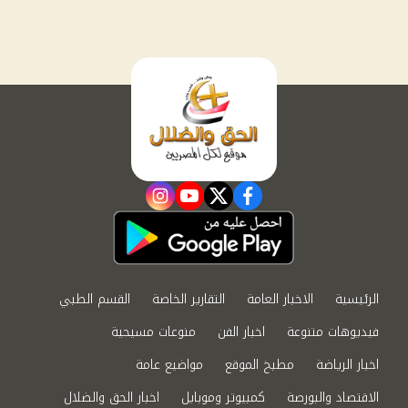
instagram
youtube
twitter
facebook
الرئيسية
الاخبار العامة
التقارير الخاصة
القسم الطبي
فيديوهات متنوعة
اخبار الفن
منوعات مسيحية
اخبار الرياضة
مطبخ الموقع
مواضيع عامة
الاقتصاد والبورصة
كمبيوتر وموبايل
اخبار الحق والضلال