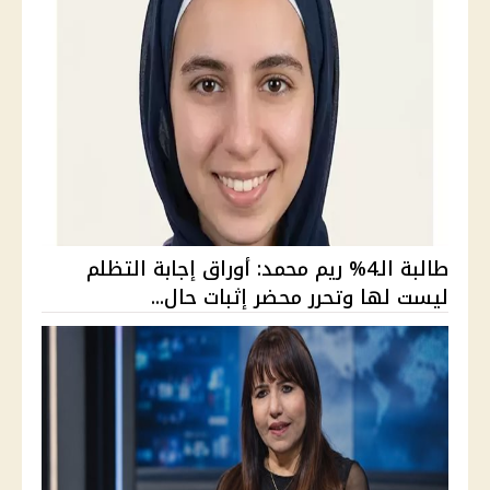
طالبة الـ4% ريم محمد: أوراق إجابة التظلم
ليست لها وتحرر محضر إثبات حال...