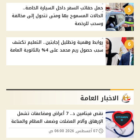
حمل حقائب السفر داخل السيارة الخاصة..
5
الحالات المسموح بها ومتى تتحول إلى مخالفة
وسحب للرخصة
روابط وهمية وتظليل إجابتين.. التعليم تكشف
6
سبب حصول ريم محمد على 4% بالثانوية العامة
الاخبار العامة
نقص فيتامين د.. 7 أعراض ومضاعفات تشمل
الإرهاق وآلام العضلات وضعف العظام والمناعة
07 أغسطس, 2026 06:00 ص