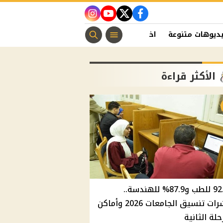
instagram
youtube
twitter
facebook
ديوهات متنوعة
اخبار الفن
منوعات مسيحية
اخبار الرياضة
الأكثر قراءة
92.8% للطب و87.9% للهندسة..
مؤشرات تنسيق الجامعات 2026 وأماكن
حلة الثانية