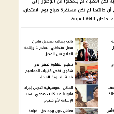
ا، لكن الأطباء لم يتمكنوا من الوصول إلى
أن حالتها لم تكن مستقرة صباح يوم الامتحان،
امتحان اللغة العربية.
ة
نائب يطالب بتعديل قانون
ل
فصل متعاطي المخدرات وإتاحة
العلاج قبل الفصل
دور الـ32 في
تعليم القاهرة تحقق في
شكوى نقص كتيبات المفاهيم
بلجنة للثانوية العامة
ة..
المهن الموسيقية تدرس إجراء
لة
قانونيا ضد كاتب صحفي بسبب
الإساءة لأم كلثوم
 كأس
معاش دون وجه حق.. غرامة