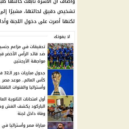
وأضاف أن الأسرة تابعت حالتها طبيً
تشخيص دقيق لحالتها، مشيرًا إلى 
لكنها أصرت على دخول اللجنة وأداء 
لا يفوتك
تحقيقات في مزاعم جنسي
ضد قائد الرأس الأخضر قب
مواجهة الأرجنتين
جدول مباريات 
كأس العالم.. موعد مصر
وأستراليا والقنوات الناقلة
أول امتحانات الثانوية العام
الباركود يكشف الغش وحا
وفاة داخل لجنة
مباراة مصر وأستراليا في