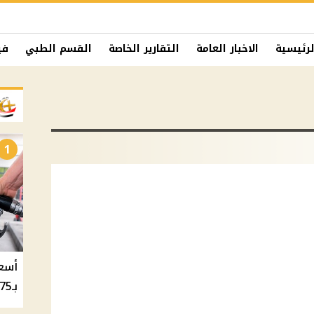
لرئيسية
الاخبار العامة
التقارير الخاصة
القسم الطبي
في
1
بـ20.75 جنيه والسولار بـ20.50 جنيه