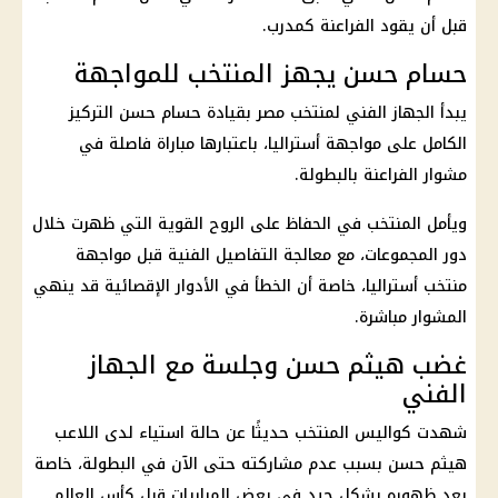
قبل أن يقود الفراعنة كمدرب.
حسام حسن يجهز المنتخب للمواجهة
يبدأ الجهاز الفني لمنتخب مصر بقيادة
حسام حسن
التركيز
الكامل على مواجهة أستراليا، باعتبارها مباراة فاصلة في
مشوار الفراعنة بالبطولة.
ويأمل المنتخب في الحفاظ على الروح القوية التي ظهرت خلال
دور المجموعات، مع معالجة التفاصيل الفنية قبل مواجهة
منتخب أستراليا، خاصة أن الخطأ في
الأدوار الإقصائية
قد ينهي
المشوار مباشرة.
غضب هيثم حسن وجلسة مع الجهاز
الفني
شهدت كواليس المنتخب حديثًا عن حالة استياء لدى اللاعب
هيثم حسن بسبب عدم مشاركته حتى الآن في البطولة، خاصة
بعد ظهوره بشكل جيد في بعض المباريات قبل
كأس العالم
.