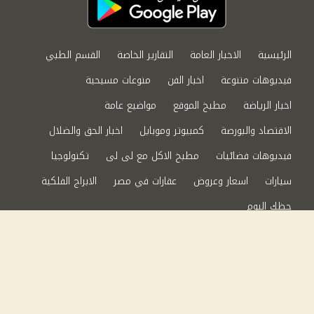
الرئيسية
الاخبار العامة
التقارير الخاصة
القسم الطبي
فيديوهات متنوعة
اخبار الفن
منوعات مسيحية
اخبار الرياضة
مطبخ الموقع
مواضيع عامة
الاقتصاد والبورصة
كمبيوتر وموبايل
اخبار الحق والضلال
فيديوهات فضائيات
مطبخ الاكل مع لى لى
تكنولوجيا
سيارات
اسعار وعروض
عقارات في مصر
الابراج الفلكية
حظك اليوم
من نحن
سياسة الخصوصية
اتصل بنا
©2024 الحق والضلال All Rights Reserved.
Powered by