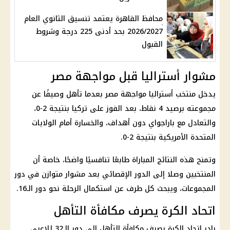
محافظ القاهرة يعتمد تنسيق الثانوي العام
2026/2027 بحد أدنى 225 درجة وشروط
القبول
مشوار أستراليا قبل مواجهة مصر
يدخل
منتخب أستراليا
مواجهة مصر بعدما تأهل وصيفًا عن
مجموعته برصيد 4 نقاط، بعد الفوز على تركيا بنتيجة 2-0،
والتعادل مع باراجواي دون أهداف، والخسارة أمام الولايات
المتحدة الأمريكية بنتيجة 2-0.
وتمنح هذه النتائج المباراة طابعًا تنافسيًا واضحًا، خاصة أن
المنتخبين وصلا إلى الدور الإقصائي بعد مشوار متوازن في دور
المجموعات، ويبحث كل طرف عن استكمال الرحلة نحو دور الـ16.
اتحاد الكرة يصرف مكافأة التأهل
بادر
اتحاد الكرة
بصرف مكافأة التأهل إلى دور الـ32 للاعبي