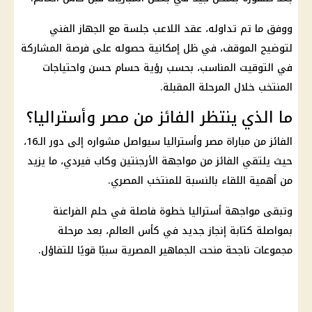
ووفق ما تم تداوله، عقد اللاعب جلسة مع الجهاز الفني
لتوضيح الموقف، في ظل إمكانية حصوله على فرصة المشاركة
في التوقيت المناسب، بحسب رؤية
حسام حسن
واحتياجات
المنتخب خلال المرحلة المقبلة.
ما الذي ينتظر الفائز من مصر وأستراليا؟
الفائز من
مباراة مصر وأستراليا
سيواصل مشواره إلى دور الـ16،
حيث يلتقي الفائز من مواجهة الأرجنتين وكاب فيردي، ما يزيد
من أهمية اللقاء بالنسبة للمنتخب المصري.
وتبقى مواجهة أستراليا خطوة فاصلة في حلم الفراعنة
بمواصلة كتابة إنجاز جديد في
كأس العالم
، بعد مرحلة
مجموعات ناجحة منحت الجماهير المصرية سببًا قويًا للتفاؤل.